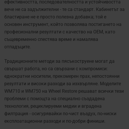
ефективността, последователността и устойчивостта
вече не са задължителни - те са стандарт. Кабинетът за
бластиране не е просто полезна добавка; той е
основен инструмент, който позволява постигането на
професионални резултати с качество на OEM, като
същевременно спестява време и намалява
отпадъците.
Традиционните методи за пясъкоструене могат да
свършат работа, но са свързани с компромиси:
еднократни носители, прекомерен прах, непостоянни
резултати и високи разходи за изхвърляне. Моделите
WM710 и WM750 на Wheel Restore решават всички тези
проблеми с помощта на специално създадена
технология, рециклируеми медии и вградена
филтрация - осигурявайки по-чист въздух, по-ниски
експлоатационни разходи и по-добри финиши.