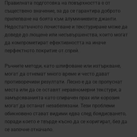
Правилната подготовка на повърхността е от
съществено значение, за да се гарантира доброто
прилепване на боята към алуминиевите джанти.
Недостатъчното почистване и текстуриране може да
доведе до лющене или несъвършенства, които могат
да компрометират ефективността на иначе
перфектното покритие от спрей.
Ръчните методи, като шлифоване или изтъркване,
могат да отнемат много време и често дават
противоречиви резултати. Лесно е да се пропуснат
места или да се оставят неравномерни текстури, а
замърсяванията като спирачен прах или корозия
могат да останат незабелязани. Тези проблеми
обикновено стават видими едва след боядисването,
поради което е твърде късно да се коригират, без да
се започне отначало.