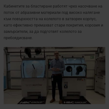
Кабинетите за бластиране работят чрез насочване на
поток от абразивни материали под високо налягане
към повърхността на колелото в затворен корпус,
като ефективно премахват стари покрития, корозия и
замърсители, за да подготвят колелото за
пребоядисване.