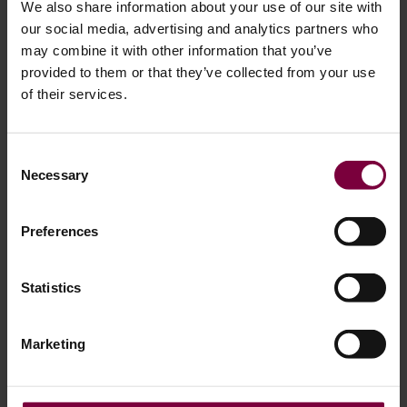
We also share information about your use of our site with
our social media, advertising and analytics partners who
may combine it with other information that you’ve
provided to them or that they’ve collected from your use
of their services.
Consent
Necessary
Selection
Preferences
Защо да не използвате пясъкоструене?
Statistics
Докато
традиционното пясъкоструене е широко
Marketing
разпространено в тежката промишленост, но като
цяло е неподходящо за подготовка на алуминиеви