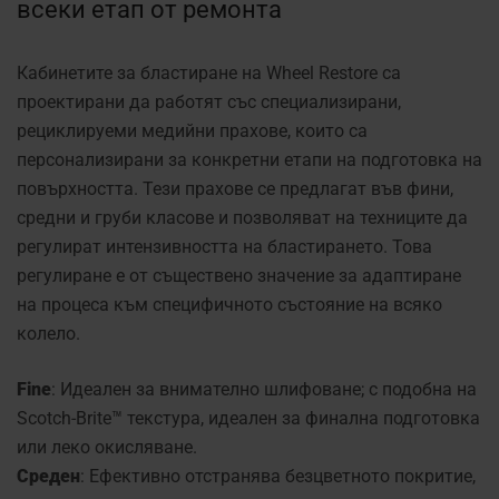
всеки етап от ремонта
Кабинетите за бластиране на Wheel Restore са
проектирани да работят със специализирани,
рециклируеми медийни прахове, които са
персонализирани за конкретни етапи на подготовка на
повърхността. Тези прахове се предлагат във фини,
средни и груби класове и позволяват на техниците да
регулират интензивността на бластирането. Това
регулиране е от съществено значение за адаптиране
на процеса към специфичното състояние на всяко
колело.
Fine
: Идеален за внимателно шлифоване; с подобна на
Scotch-Brite™ текстура, идеален за финална подготовка
или леко окисляване.
Среден
: Ефективно отстранява безцветното покритие,