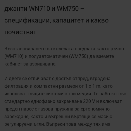
джанти WN710 и WM750 –
спецификации, капацитет и какво
почистват
Възстановяването на колелата предлага както ръчно
(
WM710
) и полуавтоматичен (
WM750
) да вземете
кабинет за взривяване.
И двете се отличават с достъп отпред, вградена
филтрация и компактни размери от 1 x 1 m, като
използват същите системи с три медии. Те работят със
стандартно еднофазно захранване 220 V и включват
преден навес с газова пружина за ергономично
зареждане, както и вътрешни въртящи се маси с
регулируеми ъгли. Въпреки това между тях има