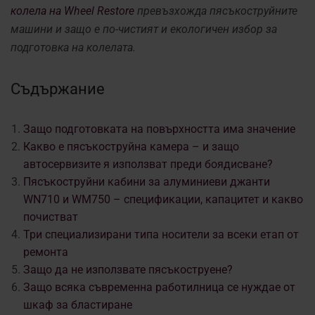
колела на Wheel Restore
превъзхожда пясъкоструйните
машини и защо е по-чистият и екологичен избор за
подготовка на колелата.
Съдържание
Защо подготовката на повърхността има значение
Какво е пясъкоструйна камера – и защо
автосервизите я използват преди боядисване?
Пясъкоструйни кабини за алуминиеви джанти
WN710 и WM750 – спецификации, капацитет и какво
почистват
Три специализирани типа носители за всеки етап от
ремонта
Защо да не използвате пясъкоструене?
Защо всяка съвременна работилница се нуждае от
шкаф за бластиране