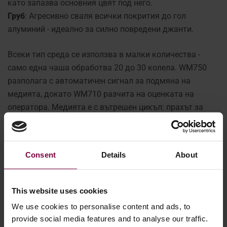
като запазва основния цвят под него.
Груб
: Агресивно сваля всички покрития до гол
алуминий - идеално за силно повредени джанти.
Всеки тип среда се използва в малки количества -
само една чаша обработва 20 до 30 колела. WM750
разполага с автоматичен сигнал за подмяна на
медията, докато WM710 разчита на оценката на
оператора. Медията е с вътрешен цикъл: прахът за
многократна употреба се възстановява, а
отработеният материал се отделя, като се свеждат до
минимум отпадъците и разходите.
Consent
Details
About
За безпроблемен работен процес машината включва
вграден цикъл за почистване, за да се изчистят
This website uses cookies
остатъците от медията при превключване между
We use cookies to personalise content and ads, to
праховете. Това осигурява чист преход между етапите
provide social media features and to analyse our traffic.
на ремонт без кръстосано замърсяване или престой.