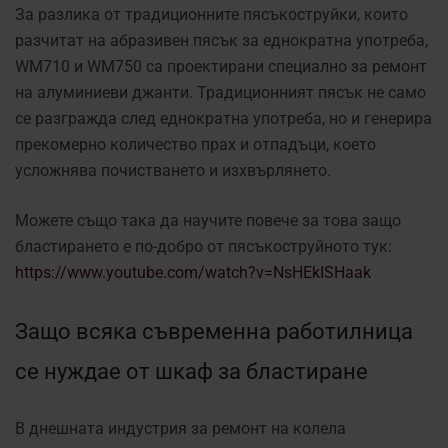
За разлика от традиционните пясъкоструйки, които
разчитат на абразивен пясък за еднократна употреба,
WM710 и WM750 са проектирани специално за ремонт
на алуминиеви джанти. Традиционният пясък не само
се разгражда след еднократна употреба, но и генерира
прекомерно количество прах и отпадъци, което
усложнява почистването и изхвърлянето.
Можете също така да научите повече за това защо
бластирането е по-добро от пясъкоструйното тук:
https://www.youtube.com/watch?v=NsHEkISHaak
Защо всяка съвременна работилница
се нуждае от шкаф за бластиране
В днешната индустрия за ремонт на колела