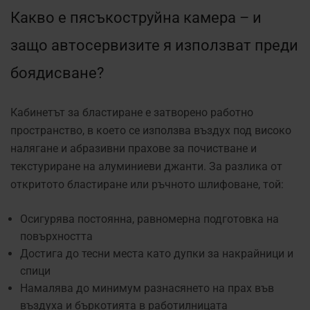
Какво е пясъкоструйна камера – и
защо автосервизите я използват преди
боядисване?
Кабинетът за бластиране е затворено работно
пространство, в което се използва въздух под високо
налягане и абразивни прахове за почистване и
текстуриране на алуминиеви джанти. За разлика от
откритото бластиране или ръчното шлифоване, той:
Осигурява постоянна, равномерна подготовка на
повърхността
Достига до тесни места като дупки за накрайници и
спици
Намалява до минимум разнасянето на прах във
въздуха и бъркотията в работилницата