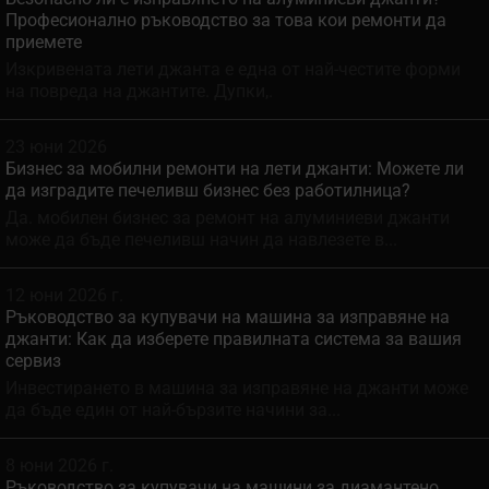
Професионално ръководство за това кои ремонти да
приемете
Изкривената лети джанта е една от най-честите форми
на повреда на джантите. Дупки,.
23 юни 2026
Бизнес за мобилни ремонти на лети джанти: Можете ли
да изградите печеливш бизнес без работилница?
Да. мобилен бизнес за ремонт на алуминиеви джанти
може да бъде печеливш начин да навлезете в...
12 юни 2026 г.
Ръководство за купувачи на машина за изправяне на
джанти: Как да изберете правилната система за вашия
сервиз
Инвестирането в машина за изправяне на джанти може
да бъде един от най-бързите начини за...
8 юни 2026 г.
Ръководство за купувачи на машини за диамантено