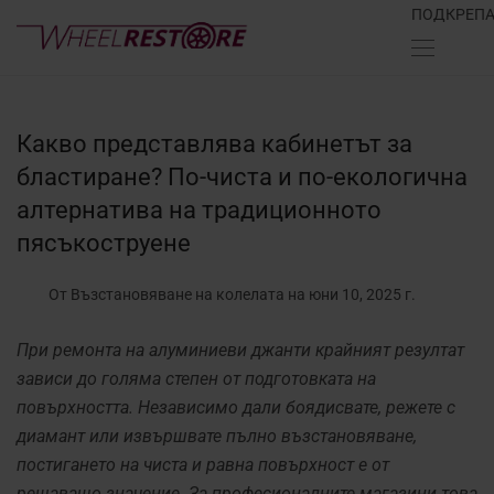
ПОДКРЕП
Какво представлява кабинетът за
бластиране? По-чиста и по-екологична
алтернатива на традиционното
пясъкоструене
От Възстановяване на колелата
на юни 10, 2025 г.
При ремонта на алуминиеви джанти крайният резултат
зависи до голяма степен от подготовката на
повърхността. Независимо дали боядисвате, режете с
диамант или извършвате пълно възстановяване,
постигането на чиста и равна повърхност е от
решаващо значение. За професионалните магазини това