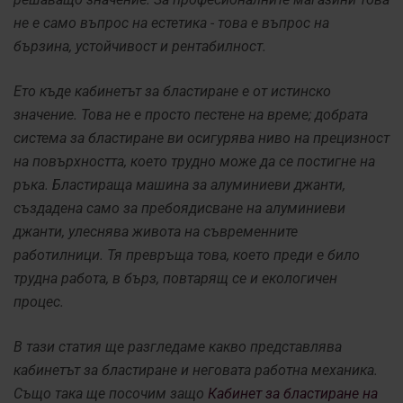
не е само въпрос на естетика - това е въпрос на
бързина, устойчивост и рентабилност.
Ето къде кабинетът за бластиране е от истинско
значение. Това не е просто пестене на време; добрата
система за бластиране ви осигурява ниво на прецизност
на повърхността, което трудно може да се постигне на
ръка. Бластираща машина за алуминиеви джанти,
създадена само за пребоядисване на алуминиеви
джанти, улеснява живота на съвременните
работилници. Тя превръща това, което преди е било
трудна работа, в бърз, повтарящ се и екологичен
процес.
В тази статия ще разгледаме какво представлява
кабинетът за бластиране и неговата работна механика.
Също така ще посочим защо
Кабинет за бластиране на