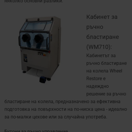
няколко основни разлики.
Кабинет за
ръчно
бластиране
(WM710):
Кабинетът за
ръчно бластиране
на колела Wheel
Restore е
надеждно
решение за ръчно
бластиране на колела, предназначено за ефективна
подготовка на повърхности на по-ниска цена - идеално
за по-малки цехове или за случайна употреба.
Бутони за ръчно управление