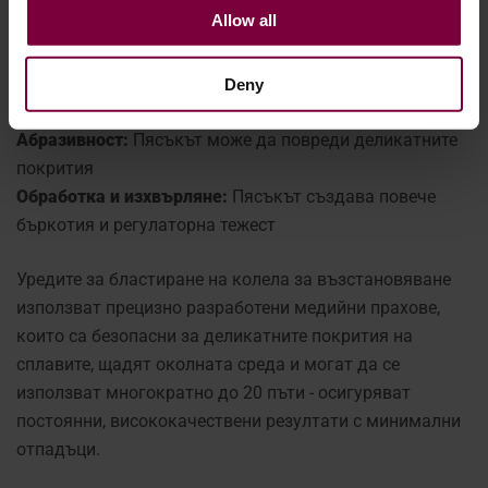
джанти.
. Ето защо:
Allow all
Среда за еднократна употреба:
Пясъкът не може да
се рециклира, което увеличава отпадъците и
Deny
разходите.
Абразивност:
Пясъкът може да повреди деликатните
покрития
Обработка и изхвърляне:
Пясъкът създава повече
бъркотия и регулаторна тежест
Уредите за бластиране на колела за възстановяване
използват прецизно разработени медийни прахове,
които са безопасни за деликатните покрития на
сплавите, щадят околната среда и могат да се
използват многократно до 20 пъти - осигуряват
постоянни, висококачествени резултати с минимални
отпадъци.