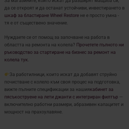
За магазините, които искат да разширят мащаба си,
да се откроят и да останат устойчиви, инвестирането в
шкаф за бластиране Wheel Restore
не е просто умна -
тя е от съществено значение.
Нуждаете се от помощ за започване на работа в
областта на ремонта на колела?
Прочетете пълното ни
ръководство за стартиране на бизнес за ремонт на
колела тук
.
За работилници, които искат да добавят струйно
почистване с колело към своя процес на подготовка,
вижте пълните спецификации за нашия
кабинет за
пясъкоструене на лети джанти с интегриран филтър
—
включително работни размери, абразивен капацитет и
мощност на прахоулавяне.