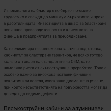
Използването на бластер е по-бързо, по-малко
трудоемко и свежда до минимум бъркотията и праха
в работилницата. Инвестицията в шкаф за бластиране
повишава производителността и качеството на
финиша в предприятията за пребоядисване.
Като елиминира неравномерната ръчна подготовка,
кабинетът за бластиране гарантира, че всяко готово
колело отговаря на стандартите на ОЕМ, като
намалява риска от скъпоструваща преработка. Това е
особено важно за висококачествени финишни
покрития или колела, изискващи диамантено рязане,
при които несъответствията на повърхността могат да
доведат до видими дефекти.
Пясъкоструйни кабини за алуминиеви