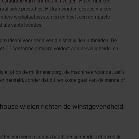
restauratie van lichtmetalen velgen
. Hij combineert
raulische prestaties. Hij kan worden gevoed via een
 andere werkplaatssystemen en heeft een compacte
 als vaste locaties.
om ideaal voor bedrijven die snel willen uitbreiden. De
het CE-conforme ontwerp voldoet aan de veiligheids- en
ie tot op de millimeter zorgt de machine ervoor dat zelfs
 hersteld, zonder dat dit ten koste gaat van de sterkte of
house wielen richten de winstgevendheid
zetten van wielen in huis haalt, ben je minder afhankelijk