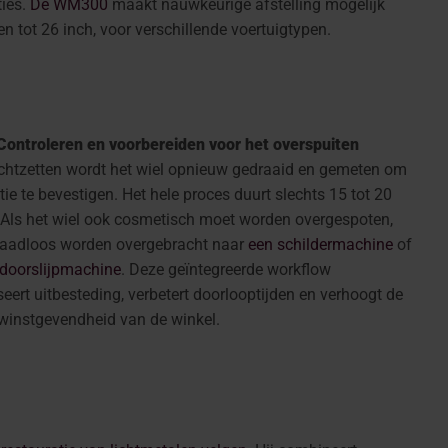
ties.
De WM300
maakt nauwkeurige afstelling mogelijk
en tot 26 inch, voor verschillende voertuigtypen.
Controleren en voorbereiden voor het overspuiten
echtzetten wordt het wiel opnieuw gedraaid en gemeten om
tie te bevestigen. Het hele proces duurt slechts 15 tot 20
 Als het wiel ook cosmetisch moet worden overgespoten,
naadloos worden overgebracht naar
een schildermachine
of
doorslijpmachine
. Deze geïntegreerde workflow
eert uitbesteding, verbetert doorlooptijden en verhoogt de
winstgevendheid van de winkel.