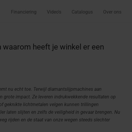
Financiering
Video's
Catalogus
Over ons
n waarom heeft je winkel er een
eemt nu echt toe. Terwijl diamantslijpmachines aan
n grote impact. Ze leveren indrukwekkende resultaten op
f geknikte lichtmetalen velgen kunnen trillingen
r laten slijten en zelfs de veiligheid in gevaar brengen. Nu
weg rijden en de staat van onze wegen steeds slechter
.