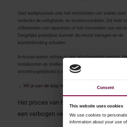
Veel werkplaatsen zien het rechtzetten van wielen over
ondanks de veiligheids- en kostenvoordelen. Dit leidt v
uitbesteden van reparaties of het voorstellen van verv
Dergelijke praktijken kunnen de omzet verlagen en de
klantenbinding schaden.
In-house wielen richten is een winstgevende service. He
instelkosten en snelle doorlooptijden, waardoor het een
omzetmogelijkheid is in een concurrerende markt met 
→
Wil je aan de slag in de wielreparatie?
Consent
Het proces van het rechtzetten van een 
This website uses cookies
een verbogen velg
We use cookies to personalis
information about your use of