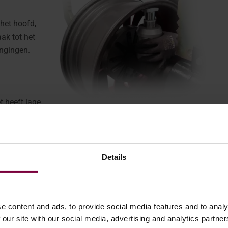
 het hoofd,
aak tot het
angingen.
t heeft lage
 belangrijke
hoge klantverwachtingen.
Details
velg - Wat gebeurt er stap voor stap met
e content and ads, to provide social media features and to analy
 our site with our social media, advertising and analytics partn