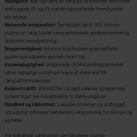
Hastighed:
Mal og hærd en fælg på få minutter, ikke timer.
Indbyggede IR- og UV-hærdningssystemer fremskynder
processen.
Materielle besparelser:
Der bruges op til 50% mindre
maling pr. fælg takket være optimerede sprøjtemønstre og
reduceret oversprøjtning.
Brugervenlighed:
Intuitive touchscreen-grænseflader
guider operatørerne gennem hvert trin.
Farvenøjagtighed:
Integrerede OEM-blandingssystemer
sikrer nøjagtige match på tværs af mere end 89
fælglakformuleringer.
Kabinefri drift:
WM600 har sit eget lukkede sprøjtemiljø,
hvilket frigør din hovedkabine til større opgaver.
Sundhed og sikkerhed:
Lukkede systemer og indbygget
udsugning reducerer teknikerens eksponering for dampe og
partikler.
For voksende værksteder, der håndterer mange