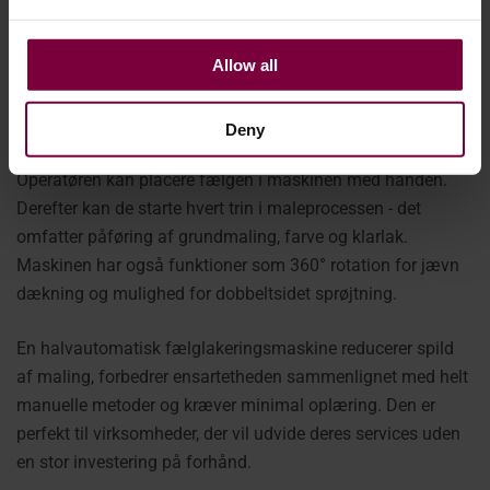
Halvautomatiske maskiner til lakering af fælge
Allow all
En halvautomatisk fælglakeringsmaskine som WM500
er et
omkostningseffektivt valg. Den kombinerer automatiserede
processer med manuel kontrol for at opnå bedre resultater.
Deny
Operatøren kan placere fælgen i maskinen med hånden.
Derefter kan de starte hvert trin i maleprocessen - det
omfatter påføring af grundmaling, farve og klarlak.
Maskinen har også funktioner som 360° rotation for jævn
dækning og mulighed for dobbeltsidet sprøjtning.
En halvautomatisk fælglakeringsmaskine reducerer spild
af maling, forbedrer ensartetheden sammenlignet med helt
manuelle metoder og kræver minimal oplæring. Den er
perfekt til virksomheder, der vil udvide deres services uden
en stor investering på forhånd.