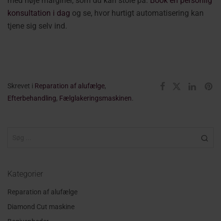
med høje marginer, som du kan stole på.
Book en personlig
konsultation i dag
og se, hvor hurtigt automatisering kan
tjene sig selv ind.
Skrevet i
Reparation af alufælge
,
Efterbehandling
,
Fælglakeringsmaskinen
.
Kategorier
Reparation af alufælge
Diamond Cut maskine