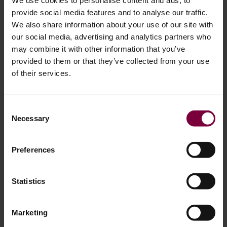
We use cookies to personalise content and ads, to
Hastighed
1-2 fælge/time
4+ fælge/time
provide social media features and to analyse our traffic.
We also share information about your use of our site with
Malingaffald
Høj
Op til 50% mindre
our social media, advertising and analytics partners who
may combine it with other information that you’ve
Matchende farver
Manuel, tilbøjelig
Digital, OEM-
provided to them or that they’ve collected from your use
til at begå fejl
nøjagtig
of their services.
Tid til
Lang
Minimal
opsætning/maskering
Consent
Necessary
Træningstid
Uger
Timer
Selection
Operatørens
VOC-eksponering
Lukket,
Preferences
sikkerhed
ekstraheret miljø
Afkast af
Begrænset af
Høj margen,
Statistics
investering
arbejdskraft
hurtig
tilbagebetaling
Marketing