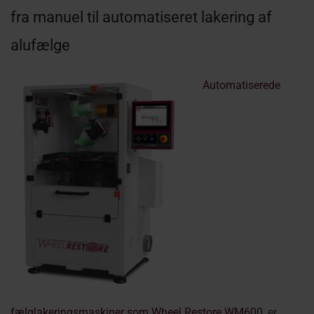
fra manuel til automatiseret lakering af
alufælge
Automatiserede
fælglakeringsmaskiner som Wheel Restore WM600
, er