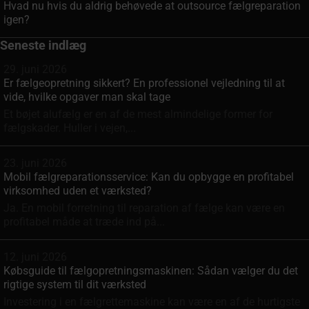
Hvad nu hvis du aldrig behøvede at outsource fælgreparation
igen?
Seneste indlæg
29. juni 2026
Er fælgeopretning sikkert? En professionel vejledning til at
vide, hvilke opgaver man skal tage
Et bøjet alufælg er en af de mest almindelige former for
fælgskader. Huller i vejen,...
23. juni 2026
Mobil fælgreparationsservice: Kan du opbygge en profitabel
virksomhed uden et værksted?
Ja. En mobil forretning til reparation af fælge kan være en
profitabel måde at træde ind på...
12. juni 2026
Købsguide til fælgopretningsmaskinen: Sådan vælger du det
rigtige system til dit værksted
Investering i en fælgrette­maskine kan være en af de hurtigste