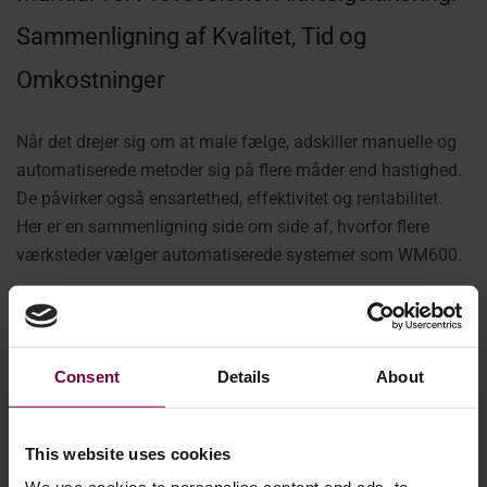
Sammenligning af Kvalitet, Tid og
Omkostninger
Når det drejer sig om at male fælge, adskiller manuelle og
automatiserede metoder sig på flere måder end hastighed.
De påvirker også ensartethed, effektivitet og rentabilitet.
Her er en sammenligning side om side af, hvorfor flere
værksteder vælger automatiserede systemer som WM600.
Kategori
Manuel maling
Automatiseret
maskine
(WM600)
Consent
Details
About
Færdige kvalitet
Afhængig af
Konsekvent, fejlfri
teknikerens
hver gang
This website uses cookies
færdigheder