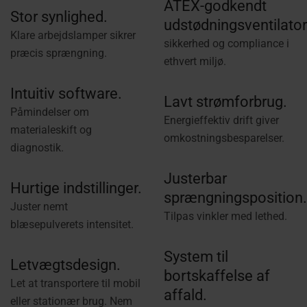
ATEX-godkendt
Stor synlighed.
udstødningsventilator
Klare arbejdslamper sikrer
sikkerhed og compliance i
præcis sprængning.
ethvert miljø.
Intuitiv software.
Lavt strømforbrug.
Påmindelser om
Energieffektiv drift giver
materialeskift og
omkostningsbesparelser.
diagnostik.
Justerbar
Hurtige indstillinger.
sprængningsposition.
Juster nemt
Tilpas vinkler med lethed.
blæsepulverets intensitet.
System til
Letvægtsdesign.
bortskaffelse af
Let at transportere til mobil
affald.
eller stationær brug. Nem