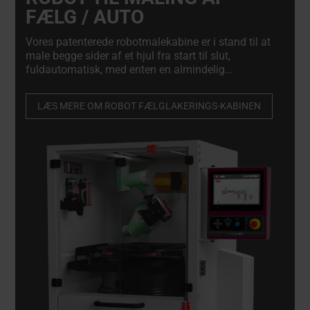
FÆLG / AUTO
Vores patenterede robotmalekabine er i stand til at
male begge sider af et hjul fra start til slut,
fuldautomatisk, med enten en almindelig
sprøjtepistol eller en aerosol. Sikrer optimal finish
og reducerer samtidig spild og forbrug af maling
LÆS MERE OM ROBOT FÆLGLAKERINGS-KABINEN
med op til 50%