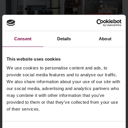
Consent
Details
About
This website uses cookies
We use cookies to personalise content and ads, to
Problemfri integration i
provide social media features and to analyse our traffic.
værkstedet.
We also share information about your use of our site with
our social media, advertising and analytics partners who
Kompakt design, lille fodaftryk.
may combine it with other information that you’ve
provided to them or that they’ve collected from your use
Wheel Restore-produktserien er specielt designet til
of their services.
problemfrit at kunne integreres i de fleste værksteder. Det
pladsbesparende og mobile design giver mulighed for en
strømlinet, effektiv arbejdsgang uden at optage for meget