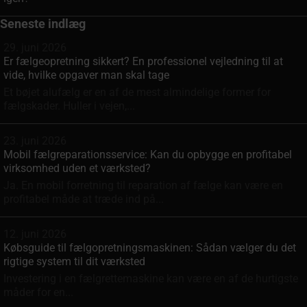
Seneste indlæg
29. juni 2026
Er fælgeopretning sikkert? En professionel vejledning til at
vide, hvilke opgaver man skal tage
Et bøjet alufælg er en af de mest almindelige former for
fælgskader. Huller i vejen,...
23. juni 2026
Mobil fælgreparationsservice: Kan du opbygge en profitabel
virksomhed uden et værksted?
Ja. En mobil forretning til reparation af fælge kan være en
profitabel måde at træde ind på...
12. juni 2026
Købsguide til fælgopretningsmaskinen: Sådan vælger du det
rigtige system til dit værksted
Investering i en fælgrette­maskine kan være en af de hurtigste
måder for en...