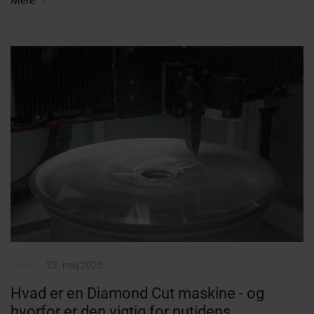
Mere
23. maj 2025
Hvad er en Diamond Cut maskine - og
hvorfor er den vigtig for nutidens