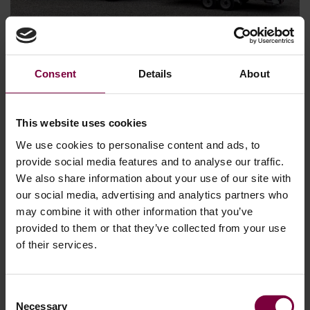
10. september 2025
Consent
Details
About
Et kig ind i et mobilt værksted: Vigtigt
udstyr til professionel fælgereparation
This website uses cookies
We use cookies to personalise content and ads, to
Mobil fælgreparation er en af de hurtigst voksende
provide social media features and to analyse our traffic.
muligheder i bilservicebranchen. Kunderne vil have hurtig,
We also share information about your use of our site with
bekvem og professionel service uden den nedetid, der er
our social media, advertising and analytics partners who
forbundet med at sende fælgene til et eksternt værksted.
may combine it with other information that you’ve
For iværksættere og værksteder, der ønsker at udvide, giver
provided to them or that they’ve collected from your use
en mobil opsætning lave omkostninger, stor efterspørgsel
of their services.
og et imponerende investeringsafkast. Men hvilket udstyr
...
Consent
Mere
Necessary
Selection