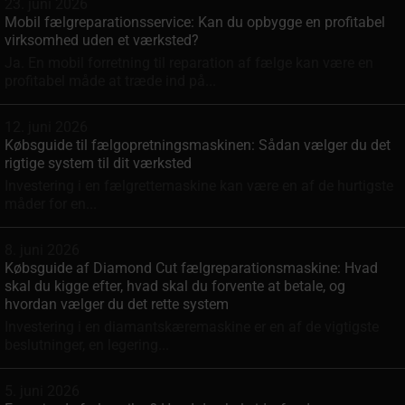
23. juni 2026
Mobil fælgreparationsservice: Kan du opbygge en profitabel
virksomhed uden et værksted?
Ja. En mobil forretning til reparation af fælge kan være en
profitabel måde at træde ind på...
12. juni 2026
Købsguide til fælgopretningsmaskinen: Sådan vælger du det
rigtige system til dit værksted
Investering i en fælgrette­maskine kan være en af de hurtigste
måder for en...
8. juni 2026
Købsguide af Diamond Cut fælgreparationsmaskine: Hvad
skal du kigge efter, hvad skal du forvente at betale, og
hvordan vælger du det rette system
Investering i en diamantskæremaskine er en af de vigtigste
beslutninger, en legering...
5. juni 2026