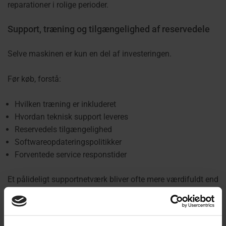
reparationer i rolige perioder.
Support, træning og tilgængelighed af reservedele
Selve maskinen er kun en del af investeringen.
Før køb, forstå:
Hvilken træning er inkluderet
Hvordan teknisk support leveres
Reservedels tilgængelighed
Softwareopdateringspolitikker
Forventede service responstider
Et pålideligt supportnetværk bliver ofte mere værdifuldt end
små forskelle i maskinspecifikationer.