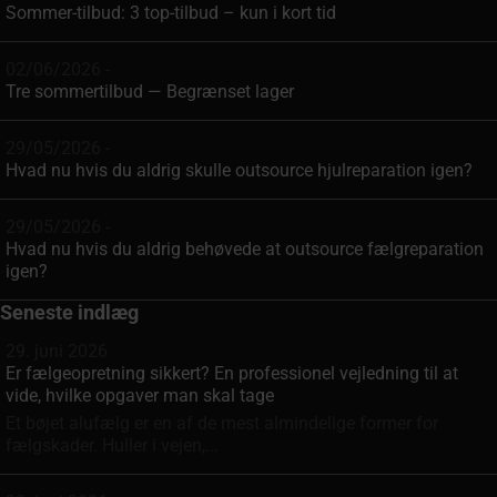
Sommer-tilbud: 3 top-tilbud – kun i kort tid
02/06/2026 -
Tre sommertilbud — Begrænset lager
29/05/2026 -
Hvad nu hvis du aldrig skulle outsource hjulreparation igen?
29/05/2026 -
Hvad nu hvis du aldrig behøvede at outsource fælgreparation
igen?
Seneste indlæg
29. juni 2026
Er fælgeopretning sikkert? En professionel vejledning til at
vide, hvilke opgaver man skal tage
Et bøjet alufælg er en af de mest almindelige former for
fælgskader. Huller i vejen,...