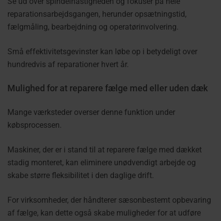
Se ud over spindelhastigheden og fokuser på hele
reparationsarbejdsgangen, herunder opsætningstid,
fælgmåling, bearbejdning og operatørinvolvering.
Små effektivitetsgevinster kan løbe op i betydeligt over
hundredvis af reparationer hvert år.
Mulighed for at reparere fælge med eller uden dæk
Mange værksteder overser denne funktion under
købsprocessen.
Maskiner, der er i stand til at reparere fælge med dækket
stadig monteret, kan eliminere unødvendigt arbejde og
skabe større fleksibilitet i den daglige drift.
For virksomheder, der håndterer sæsonbestemt opbevaring
af fælge, kan dette også skabe muligheder for at udføre