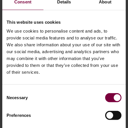
Consent
Details
About
This website uses cookies
We use cookies to personalise content and ads, to
provide social media features and to analyse our traffic.
We also share information about your use of our site with
our social media, advertising and analytics partners who
may combine it with other information that you’ve
Mobil eller værkstedsbaseret Diamond Cut
provided to them or that they’ve collected from your use
of their services.
fælgreparation?
Consent
En af de første beslutninger, købere bør træffe, er, hvorvidt
Necessary
Selection
maskinen skal operere fra et fast værksted eller som en del
af en mobil reparationsservice.
Preferences
En værkstedsbaseret opsætning kan passe til: