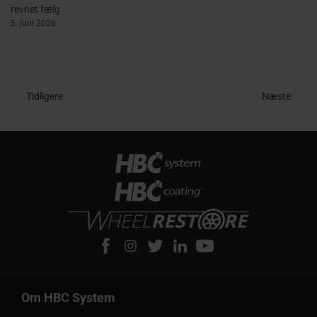
revnet fælg
5. juni 2026
Tidligere
Næste
Om HBC System