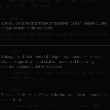
Ja. En mobil forretning til reparation af fælge kan være en
profitabel måde at træde ind på...
12. juni 2026
Købsguide til fælgopretningsmaskinen: Sådan vælger du det
rigtige system til dit værksted
Investering i en fælgrette­maskine kan være en af de hurtigste
måder for en...
8. juni 2026
Købsguide af Diamond Cut fælgreparationsmaskine: Hvad
skal du kigge efter, hvad skal du forvente at betale, og
hvordan vælger du det rette system
Investering i en diamantskæremaskine er en af de vigtigste
beslutninger, en legering...
5. juni 2026
Er svejsede fælge sikre? Hvad du skal vide, før du reparerer en
revnet fælg
Svejsede alufælge kan være helt sikre – men kun når den