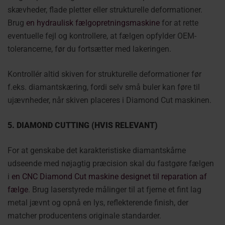
skævheder, flade pletter eller strukturelle deformationer.
Brug
en hydraulisk fælgopretningsmaskine
for at rette
eventuelle fejl og kontrollere, at fælgen opfylder OEM-
tolerancerne, før du fortsætter med lakeringen.
Kontrollér altid skiven for strukturelle deformationer før
f.eks. diamantskæring, fordi selv små buler kan føre til
ujævnheder, når skiven placeres i Diamond Cut maskinen.
5. DIAMOND CUTTING (HVIS RELEVANT)
For at genskabe det karakteristiske diamantskårne
udseende med nøjagtig præcision skal du fastgøre fælgen
i
en CNC Diamond Cut maskine designet til reparation af
fælge
. Brug laserstyrede målinger til at fjerne et fint lag
metal jævnt og opnå en lys, reflekterende finish, der
matcher producentens originale standarder.