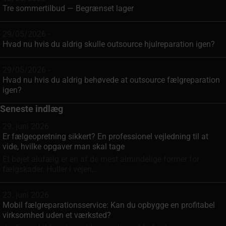
Tre sommertilbud — Begrænset lager
29/05/2026 -
Hvad nu hvis du aldrig skulle outsource hjulreparation igen?
29/05/2026 -
Hvad nu hvis du aldrig behøvede at outsource fælgreparation
igen?
Seneste indlæg
29. juni 2026
Er fælgeopretning sikkert? En professionel vejledning til at
vide, hvilke opgaver man skal tage
Et bøjet alufælg er en af de mest almindelige former for
fælgskader. Huller i vejen,...
23. juni 2026
Mobil fælgreparationsservice: Kan du opbygge en profitabel
virksomhed uden et værksted?