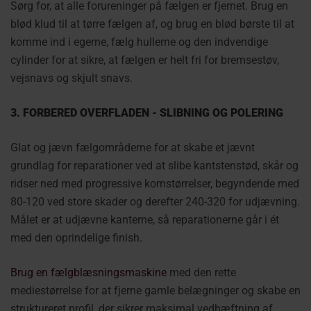
Sørg for, at alle forureninger på fælgen er fjernet. Brug en
blød klud til at tørre fælgen af, og brug en blød børste til at
komme ind i egerne, fælg hullerne og den indvendige
cylinder for at sikre, at fælgen er helt fri for bremsestøv,
vejsnavs og skjult snavs.
3. FORBERED OVERFLADEN - SLIBNING OG POLERING
Glat og jævn fælgområderne for at skabe et jævnt
grundlag for reparationer ved at slibe kantstenstød, skår og
ridser ned med progressive kornstørrelser, begyndende med
80-120 ved store skader og derefter 240-320 for udjævning.
Målet er at udjævne kanterne, så reparationerne går i ét
med den oprindelige finish.
Brug en fælgblæsningsmaskine
med den rette
mediestørrelse for at fjerne gamle belægninger og skabe en
struktureret profil, der sikrer maksimal vedhæftning af