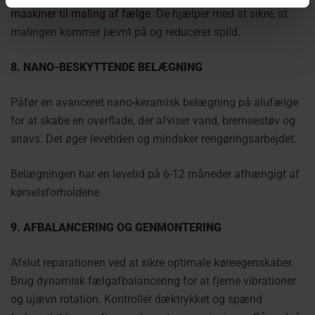
maskiner til maling af fælge
. De hjælper med at sikre, at
malingen kommer jævnt på og reducerer spild.
8. NANO-BESKYTTENDE BELÆGNING
Påfør en avanceret nano-keramisk belægning på alufælge
for at skabe en overflade, der afviser vand, bremsestøv og
snavs. Det øger levetiden og mindsker rengøringsarbejdet.
Belægningen har en levetid på 6-12 måneder afhængigt af
kørselsforholdene.
9. AFBALANCERING OG GENMONTERING
Afslut reparationen ved at sikre optimale køreegenskaber.
Brug dynamisk fælgafbalancering for at fjerne vibrationer
og ujævn rotation. Kontrollér dæktrykket og spænd