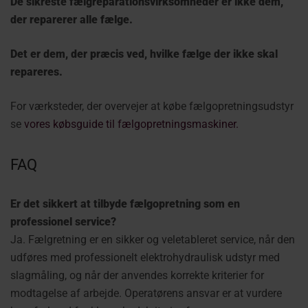
De sikreste fælgreparationsvirksomheder er ikke dem,
der reparerer alle fælge.
Det er dem, der præcis ved, hvilke fælge der ikke skal
repareres.
For værksteder, der overvejer at købe fælgopretningsudstyr
se
vores købsguide til fælgopretningsmaskiner.
FAQ
Er det sikkert at tilbyde fælgopretning som en
professionel service?
Ja. Fælgretning er en sikker og veletableret service, når den
udføres med professionelt elektrohydraulisk udstyr med
slagmåling, og når der anvendes korrekte kriterier for
modtagelse af arbejde. Operatørens ansvar er at vurdere