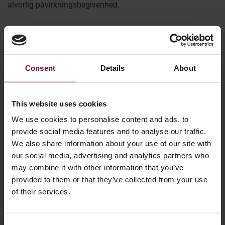
alvorlig påvirkningsbegivenhed.
Selv om enkelte deformationer ser ud til at kunne repareres,
kan fælgens samlede strukturelle integritet være
kompromitteret.
Consent
Details
About
Overdreven krumning
This website uses cookies
Som en generel regel bør fælge med alvorlige
deformationer vurderes meget omhyggeligt. Store
We use cookies to personalise content and ads, to
afvigelser fra sandhed indikerer ofte slagkræfter, der er.
provide social media features and to analyse our traffic.
We also share information about your use of our site with
Fælgkollisioner
our social media, advertising and analytics partners who
may combine it with other information that you’ve
Hvis en fælg har været involveret i et alvorligt uheld, udgør
provided to them or that they’ve collected from your use
of their services.
synlige deformationer muligvis kun en del af skaden. Den
sikreste fremgangsmåde er ofte at udskifte fælgen i stedet
for at reparere det.