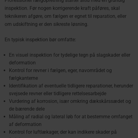
Professionel fælgopretning starter altid med en grundig
inspektion. Før nogen korrigerende kraft påføres, skal
teknikeren afgøre, om fælgen er egnet til reparation, eller
om udskiftning er den sikreste løsning.
En typisk inspektion bør omfatte:
En visuel inspektion for tydelige tegn på slagskader eller
deformation
Kontrol for revner i fælgen, eger, navområdet og
fælgkanterne
Identifikation af eventuelle tidligere reparationer, herunder
svejsede revner eller tidligere rettelsesarbejde
Vurdering af korrosion, især omkring dækskårssædet og
de bærende dele
Måling af radial og lateral løb for at bestemme omfanget
af deformation
Kontrol for luftlækager, der kan indikere skader på