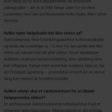
hver fælg ud fra klare skadekriterier, før processen
påbegyndes – det er at rette fælge uden for de sikre
parametre, hvor den professionelle risiko ligger, ikke i selve
servicen.
Hvilke typer fælgskader bør ikke rettes ud?
Ejerfordrejning, flere fordrejningspunkter, kollisionsskader
og buler, der overstiger ca. 15 mm fra det sande, bør ikke
rettes ud, uanset metode eller udstyr. Disse skadetyper
indikerer strukturel kompromittering, som opretning ikke
kan afhjælpe. Fælge med revner bør vurderes separat, før
der forsøges opretning – anvendelse af kraft på en revnet
fælg kan risikere at forstørre bruddet.
Hvilket udstyr skal et værksted have for at tilbyde
fælgopretning sikkert?
En professionel elektrohydraulisk retteskammel med et
integreret løbsmålesystem. Målesystemet er den kritiske