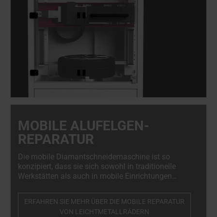
MOBILE ALUFELGEN-
REPARATUR
Die mobile Diamantschneidemaschine ist so
konzipiert, dass sie sich sowohl in traditionelle
Werkstätten als auch in mobile Einrichtungen
nahtlos integrieren lässt. Ihr kompaktes und
dennoch robustes Design ermöglicht die mühelose
ERFAHREN SIE MEHR ÜBER DIE MOBILE REPARATUR
Installation im Heck eines Lieferwagens,
VON LEICHTMETALLRÄDERN
Lastwagens oder Anhängers und macht sie zu