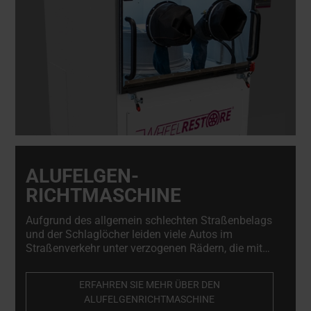
ALUFELGEN-
RICHTMASCHINE
Aufgrund des allgemein schlechten Straßenbelags
und der Schlaglöcher leiden viele Autos im
Straßenverkehr unter verzogenen Rädern, die mit
der Radrichtmaschine leicht zu reparieren sind. Die
Radrichtmaschine ist für Leichtmetallrad-
ERFAHREN SIE MEHR ÜBER DEN
Reparaturwerkstätten und Reifenwerkstätten
ALUFELGENRICHTMASCHINE
unverzichtbar.