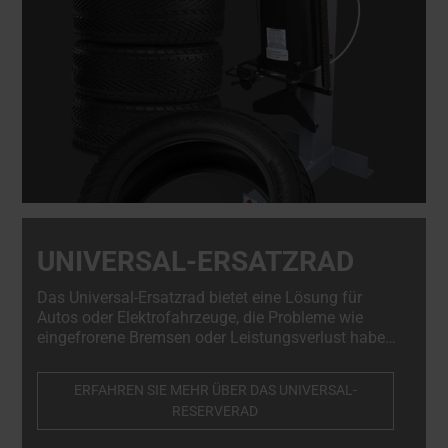
UNIVERSAL-ERSATZRAD
Das Universal-Ersatzrad bietet eine Lösung für
Autos oder Elektrofahrzeuge, die Probleme wie
eingefrorene Bremsen oder Leistungsverlust haben.
Es lässt sich innerhalb weniger Minuten an der
Nabe des Fahrzeugs befestigen, so dass das
ERFAHREN SIE MEHR ÜBER DAS UNIVERSAL-
behinderte Auto mühelos in die Werkstatt oder auf
RESERVERAD
einen Abschleppwagen geschoben oder gezogen
werden kann.