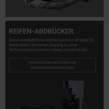
REIFEN-ABDRÜCKER
Diese unentbehrliche Reifenmaschine ist ideal für
Werkstätten, die keinen Zugang zu einer
Reifenmontiermaschine haben, und damit die
perfekte Lösung für mobile Werkstätten, die Vor-Ort-
Service anbieten. Professionelle, hochwertige
ERFAHREN SIE MEHR ÜBER DIE
Reifenabdrückmaschine. Ein Muss für
REIFENABDRÜCKMASCHINE
Leichtmetallrad-Reparaturbetriebe und
Reifenwerkstätten.