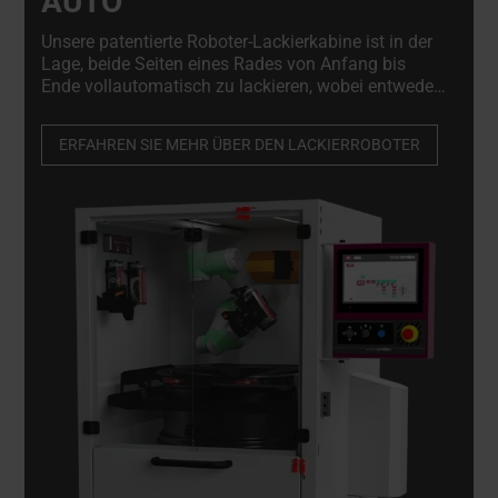
AUTO
Unsere patentierte Roboter-Lackierkabine ist in der
Lage, beide Seiten eines Rades von Anfang bis
Ende vollautomatisch zu lackieren, wobei entweder
eine normale Spritzpistole oder ein Aerosol
verwendet wird. Sorgt für ein optimales Finish und
ERFAHREN SIE MEHR ÜBER DEN LACKIERROBOTER
reduziert gleichzeitig Abfall und Farbverbrauch um
bis zu 50%