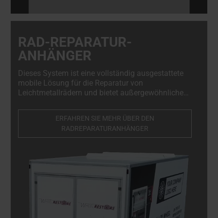
RAD-REPARATUR-
ANHÄNGER
Dieses System ist eine vollständig ausgestattete
mobile Lösung für die Reparatur von
Leichtmetallrädern und bietet außergewöhnliche
Flexibilität und Komfort. Maßgeschneidert für
mobile Werkstätten ermöglicht es Technikern,
ERFAHREN SIE MEHR ÜBER DEN
qualitativ hochwertige Reparaturen direkt vor Ort
RADREPARATURANHÄNGER
durchzuführen, was die Ausfallzeiten minimiert und
die Effizienz steigert.