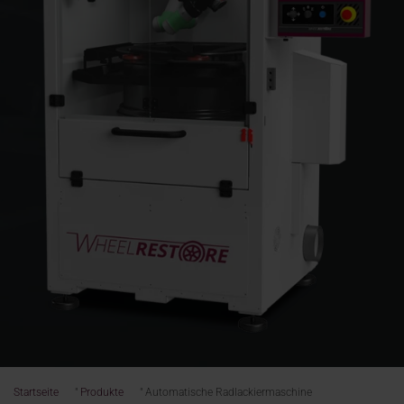
Startseite
"
Produkte
"
Automatische Radlackiermaschine