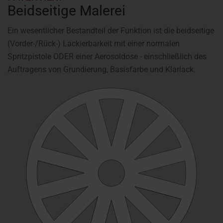
Beidseitige Malerei
Ein wesentlicher Bestandteil der Funktion ist die beidseitige
(Vorder-/Rück-) Lackierbarkeit mit einer normalen
Spritzpistole ODER einer Aerosoldose - einschließlich des
Auftragens von Grundierung, Basisfarbe und Klarlack.