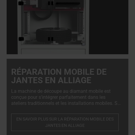
RÉPARATION MOBILE DE
JANTES EN ALLIAGE
La machine de découpe au diamant mobile est
conçue pour s'intégrer parfaitement dans les
ateliers traditionnels et les installations mobiles. Sa
conception compacte mais robuste permet de
l'installer sans effort à l'arrière d'une camionnette,
EN SAVOIR PLUS SUR LA RÉPARATION MOBILE DES
d'un camion ou d'une remorque, ce qui en fait un
JANTES EN ALLIAGE
élément essentiel de tout service de réparation
mobile.