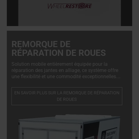
REMORQUE DE
RÉPARATION DE ROUES
Solution mobile entièrement équipée pour la
réparation des jantes en alliage, ce système offre
une flexibilité et une commodité exceptionnelles.
Conçu pour les ateliers mobiles, il permet aux
techniciens d'effectuer des réparations de haute
EN SAVOIR PLUS SUR LA REMORQUE DE RÉPARATION
qualité directement sur site, en minimisant les
DE ROUES
temps d'arrêt et en améliorant l'efficacité.