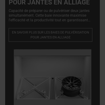
POUR JANTES EN ALLIAGE
Capacité de préparer ou de pulvériser deux jantes
simultanément. Cette baie innovante maximise
l'efficacité et la productivité tout en garantissant
une peinture de précision. De plus, elle offre la
possibilité de s'étendre en une cabine entièrement
EN SAVOIR PLUS SUR LES BAIES DE PULVÉRISATION
fermée, s'adaptant ainsi parfaitement à l'évolution
POUR JANTES EN ALLIAGE
de vos besoins. La cabine de pulvérisation pour
jantes ne se contente pas d'être flexible ; elle est
conçue pour une efficacité maximale.