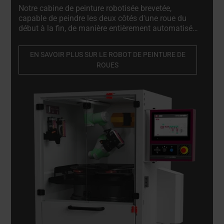
Notre cabine de peinture robotisée brevetée,
capable de peindre les deux côtés d'une roue du
début à la fin, de manière entièrement automatisée,
en utilisant un pistolet ordinaire ou un aérosol. Elle
garantit une finition optimale tout en réduisant les
EN SAVOIR PLUS SUR LE ROBOT DE PEINTURE DE
déchets et la consommation de peinture jusqu'à
ROUES
50%.