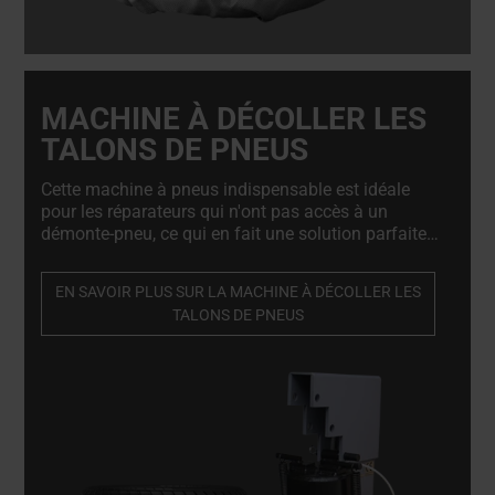
MACHINE À DÉCOLLER LES
TALONS DE PNEUS
Cette machine à pneus indispensable est idéale
pour les réparateurs qui n'ont pas accès à un
démonte-pneu, ce qui en fait une solution parfaite
pour les réparateurs mobiles offrant des services
sur site. Machine à décoller les talons de pneus
EN SAVOIR PLUS SUR LA MACHINE À DÉCOLLER LES
professionnelle et de haute qualité. Indispensable
TALONS DE PNEUS
pour les réparateurs de jantes en alliage et les
ateliers de réparation de pneus.