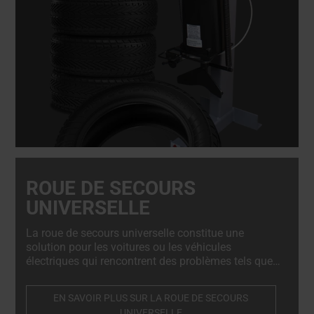
ROUE DE SECOURS
UNIVERSELLE
La roue de secours universelle constitue une
solution pour les voitures ou les véhicules
électriques qui rencontrent des problèmes tels que
le gel des freins ou une perte de puissance. Son
installation simple consiste à la boulonner sur le
EN SAVOIR PLUS SUR LA ROUE DE SECOURS
moyeu du véhicule en quelques minutes, ce qui
UNIVERSELLE