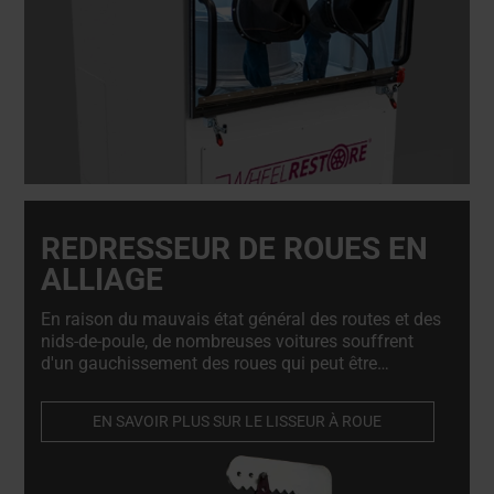
REDRESSEUR DE ROUES EN
ALLIAGE
En raison du mauvais état général des routes et des
nids-de-poule, de nombreuses voitures souffrent
d'un gauchissement des roues qui peut être
facilement réparé à l'aide du redresseur de roues.
La machine à redresser les roues est indispensable
EN SAVOIR PLUS SUR LE LISSEUR À ROUE
pour les réparateurs de roues en alliage et les
magasins de pneus.