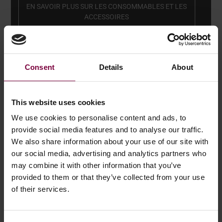
normes les plus strictes en matière de qualité, de
EN SAVOIR PLUS SUR LES CONSOMMABLES ET LES
fiabilité et de compatibilité avec nos systèmes.
ACCESSOIRES
Consent
Details
About
This website uses cookies
We use cookies to personalise content and ads, to
provide social media features and to analyse our traffic.
We also share information about your use of our site with
our social media, advertising and analytics partners who
may combine it with other information that you’ve
provided to them or that they’ve collected from your use
of their services.