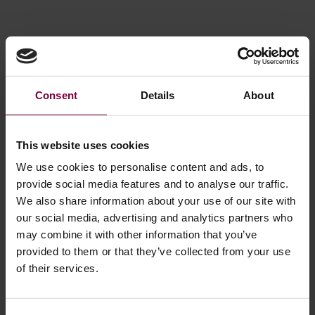
El Proceso de Restauración de Ruedas:
Una Guía Paso a Paso
Consent
Details
About
Aquí tienes una guía paso a paso para reparar ruedas con
éxito:
This website uses cookies
We use cookies to personalise content and ads, to
Extracción de la rueda: Retire la rueda del vehículo.
provide social media features and to analyse our traffic.
Limpieza: Limpie a fondo la rueda para eliminar la
We also share information about your use of our site with
suciedad y los residuos.
our social media, advertising and analytics partners who
Preparación de la superficie: Lije y afine la rueda para
may combine it with other information that you’ve
eliminar daños y preparar la superficie.
provided to them or that they’ve collected from your use
Enderezar: Corrija cualquier desequilibrio enderezando
of their services.
la rueda.
Cambio de color: Opcionalmente, cambia el color de la
rueda para una apariencia renovada.