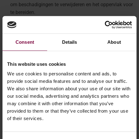
om beschadigingen te verwijderen en het oppervlak voor
te bereiden.
Rechtzetten: Corrigeer onbalans door het wiel recht te
zetten.
Kleur veranderen: Verander optioneel de kleur van het
Consent
Details
About
wiel voor een verfrist uiterlijk.
Diamant slijpen: Gebruik diamantslijpen om de
esthetiek van het wiel te verbeteren.
This website uses cookies
Schilderen: Gebruik speciale verf die rechtstreeks op
We use cookies to personalise content and ads, to
aluminium wielen hecht.
provide social media features and to analyse our traffic.
Nano-bescherming: Breng een beschermende nano-
We also share information about your use of our site with
coating aan om het eindresultaat te verzegelen en te
our social media, advertising and analytics partners who
beschermen.
may combine it with other information that you’ve
Uitbalanceren en opnieuw monteren: Balanceer het wiel
provided to them or that they’ve collected from your use
en monteer het opnieuw op het voertuig.
of their services.
Lees hier een uitgebreidere stap-voor-stap handleiding:
Hoe schade aan lichtmetalen velgen repareren: Een stap-