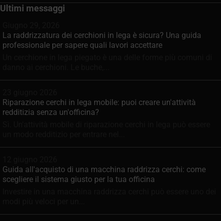
Ultimi messaggi
Giugno 29, 2026
La raddrizzatura dei cerchioni in lega è sicura? Una guida
professionale per sapere quali lavori accettare
Un cerchione in lega piegato è una delle forme più comuni di
danno ai cerchioni. Le buche,...
23 giugno 2026
Riparazione cerchi in lega mobile: puoi creare un'attività
redditizia senza un'officina?
Sì. Un'attività mobile di riparazione cerchi in lega può essere
un modo redditizio per entrare nel...
12 giugno 2026
Guida all'acquisto di una macchina raddrizza cerchi: come
scegliere il sistema giusto per la tua officina
Investire in una macchina raddrizza cerchi può essere uno dei
modi più veloci per un...