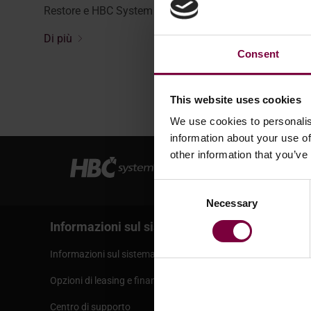
Restore e HBC System siamo stati orgogliosi di ...
Di più
Consent
This website uses cookies
We use cookies to personalis
information about your use of
other information that you’ve
Consent
Necessary
Selection
Informazioni sul sistema HBC
Servizi
Informazioni sul sistema HBC
Termini e c
Opzioni di leasing e finanziamento
Informazion
Centro di supporto
Spedizione