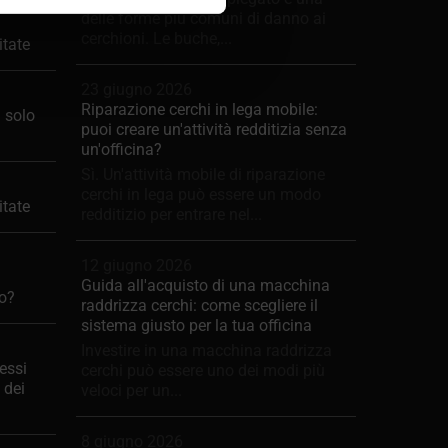
delle forme più comuni di danno ai
cerchioni. Le buche,...
itate
23 giugno 2026
Riparazione cerchi in lega mobile:
– solo
puoi creare un'attività redditizia senza
un'officina?
Sì. Un'attività mobile di riparazione
cerchi in lega può essere un modo
itate
redditizio per entrare nel...
12 giugno 2026
Guida all'acquisto di una macchina
no?
raddrizza cerchi: come scegliere il
sistema giusto per la tua officina
Investire in una macchina raddrizza
essi
cerchi può essere uno dei modi più
 dei
veloci per un...
8 giugno 2026