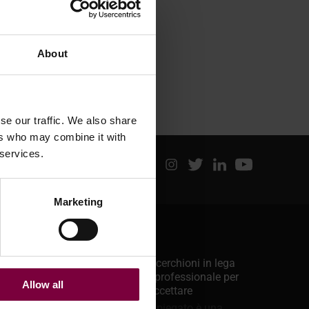
About
se our traffic. We also share
ers who may combine it with
 services.
Marketing
Ultimi messaggi
Giugno 29, 2026
La raddrizzatura dei cerchioni in lega
è sicura? Una guida professionale per
Allow all
sapere quali lavori accettare
Un cerchione in lega piegato è una