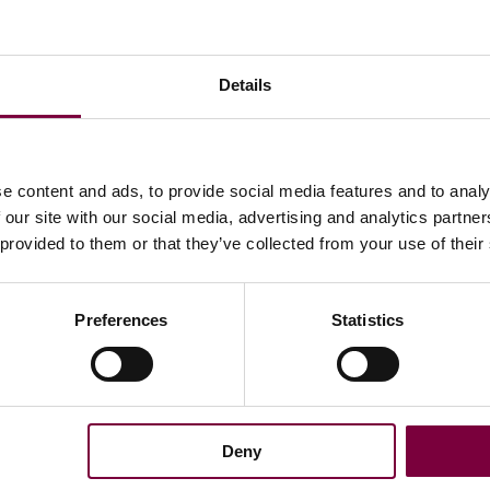
Details
e content and ads, to provide social media features and to analy
 our site with our social media, advertising and analytics partn
 provided to them or that they’ve collected from your use of their
Preferences
Statistics
Ultime notizie
ondizioni
12/06/2026 -
i sulla banca
Deny
5.0 L'AI è qui per il tuo DCM