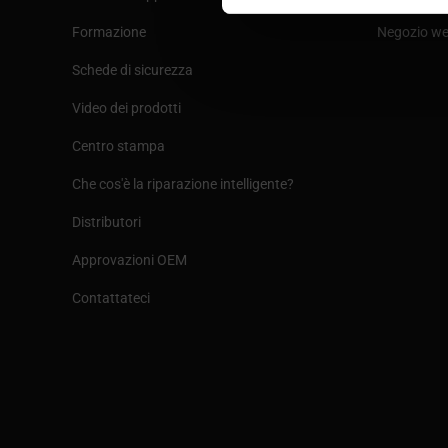
Formazione
Negozio w
Schede di sicurezza
Video dei prodotti
Centro stampa
Che cos'è la riparazione intelligente?
Distributori
Approvazioni OEM
Contattateci