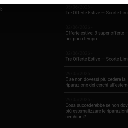
05/06/2026 -
eb
Tre Offerte Estive — Scorte Lim
02/06/2026 -
Offerte estive: 3 super offerte 
per poco tempo
02/06/2026 -
Tre Offerte Estive — Scorte Lim
29/05/2026 -
E se non dovessi più cedere la
riparazione dei cerchi all'ester
29/05/2026 -
Cosa succederebbe se non dov
più esternalizzare le riparazioni
cerchioni?