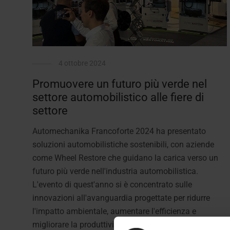
4 ottobre 2024
Promuovere un futuro più verde nel
settore automobilistico alle fiere di
settore
Automechanika Francoforte 2024 ha presentato
soluzioni automobilistiche sostenibili, con aziende
come Wheel Restore che guidano la carica verso un
futuro più verde nell'industria automobilistica.
L'evento di quest'anno si è concentrato sulle
innovazioni all'avanguardia progettate per ridurre
l'impatto ambientale, aumentare l'efficienza e
migliorare la produttività del settore. Noi di Wheel