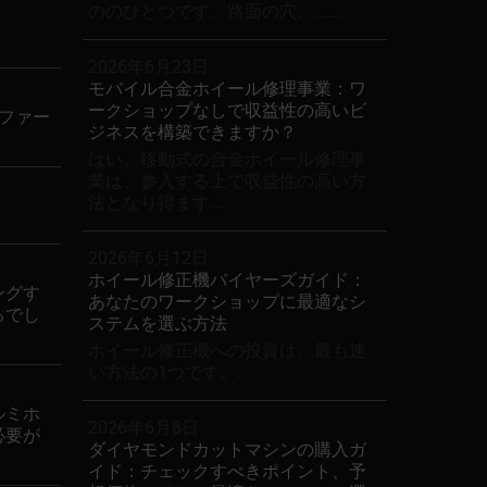
ののひとつです。路面の穴、…….
2026年6月23日
モバイル合金ホイール修理事業：ワ
ークショップなしで収益性の高いビ
ファー
ジネスを構築できますか？
はい。移動式の合金ホイール修理事
業は、参入する上で収益性の高い方
法となり得ます….
2026年6月12日
ホイール修正機バイヤーズガイド：
ングす
あなたのワークショップに最適なシ
るでし
ステムを選ぶ方法
ホイール修正機への投資は、最も速
い方法の1つです。.
ルミホ
2026年6月8日
必要が
ダイヤモンドカットマシンの購入ガ
イド：チェックすべきポイント、予