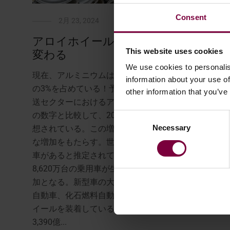
Consent
2月 23, 2024
アロイホイール修理のたびにCO2が
This website uses cookies
変わる
We use cookies to personalis
現在、アルミニウムは世界の工業用直接CO2排出量
information about your use of
の3%を占めている！予測によると、ヨーロッパの輸
other information that you’ve
送セクターにおけるアルミニウム消費量は、2017年
の数字と比較して、2050年までに55%増加すると予
Consent
Necessary
Selection
想されている。この増加は当然、CO2排出量の大幅
な増加をもたらす。世界には約14億7,000万台の乗用
車があると推定されている。2023年には、世界で
8,620万台の乗用車が生産され、2022年比で5%の増
加となる。新型車の大半は、ハイブリッド車、電気
自動車、化石燃料自動車を問わず、4本の新型合金ホ
イールを装着している。合金ホイールの世界市場は
3,390億...