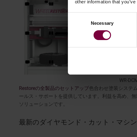
other information that you’ve
求して
ターフ
Consent
者でも
Necessary
Selection
WR-
スキャ
うこと
できま
でき、
WR-
Restoreの全製品のセットアップ
色合わせ塗装システ
ールス・サポートを提供しています。利益を高め、無
ソリューションです。
最新のダイヤモンド・カット・マシン