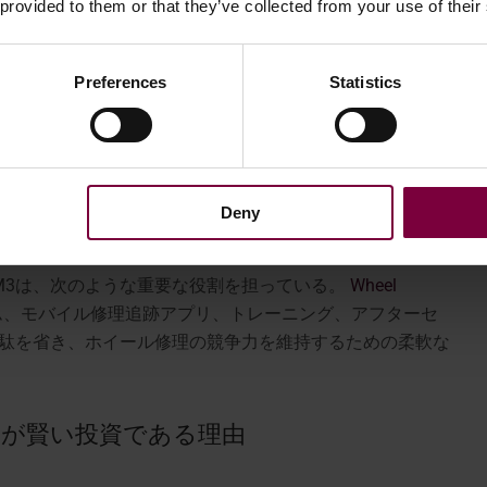
 provided to them or that they’ve collected from your use of their
設計されている。旧式のCNC旋盤とは異なり、タッチイン
ェースで操作が非常に簡単なので、加工経験の少ない技術
扱えます。
Preferences
Statistics
DCM3は、その自動化と多用途性で真価を発揮する。レーザー
ナーを内蔵しているため、わずか1分で完全な表面分析を行
ができ、単独で3つのカッティングパスを処理させることが
す。さらに、タイヤの着脱に関係なくホイール切断に使用
Deny
コンパクトで低騒音、標準単相電源で動作する。
DCM3は、次のような重要な役割を担っている。
Wheel
ム、モバイル修理追跡アプリ、トレーニング、アフターセ
駄を省き、ホイール修理の競争力を維持するための柔軟な
が賢い投資である理由