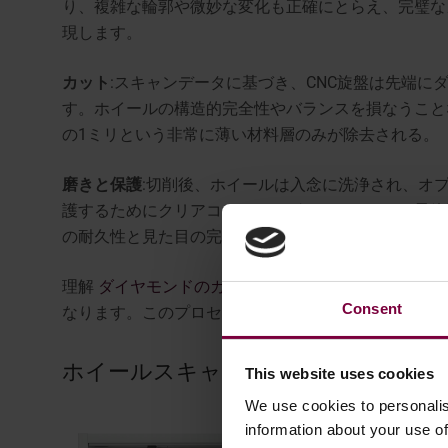
り、複雑な輪郭や微妙な変化も正確にとらえ、完璧な
現します。
カット
:スキャンデータに基づき、CNC旋盤は先端
す。ホイールの構造的完全性やバランスを損なうこと
の1ミリという非常に薄い材料層のみが除去される。
磨きと保護
:切削後、ホイールは入念に洗浄され、オ
護するためにクリアコーティングされます。この最終
の耐久性と見た目の完璧さを保証します。
理解
ダイヤモンドのカット修理プロセスはどのよう
Consent
なります。このプロセスは、損傷した.
ホイールスキャンから完成カットまで
This website uses cookies
We use cookies to personalis
WR-D
information about your use of