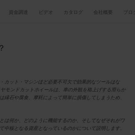
資金調達
ビデオ
カタログ
会社概要
ブロ
？
・カット・マシンほど必要不可欠で効果的なツールはな
イヤモンドカットホイールは、車の外観を格上げする滑らか
は縁石や腐食、摩耗によって簡単に損傷してしまうため、
とは何か、どのように機能するのか、そしてなぜそれがワ
て中核となる資産となっているのかについて説明します。