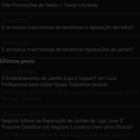
Três Promoções de Verão — Stock Limitado
29/05/2026 -
E se nunca mais tivesse de terceirizar a reparação de rodas?
29/05/2026 -
E se nunca mais tivesse de terceirizar reparações de jantes?
Últimos posts
Junho 29, 2026
O Endireitamento de Jantes Liga é Seguro? Um Guia
Profissional para Saber Quais Trabalhos Aceitar
A bent alloy wheel is one of the most common forms of wheel
damage. Potholes,...
23 de junho de 2026
Negócio Móvel de Reparação de Jantes de Liga Leve: É
Possível Construir um Negócio Lucrativo Sem uma Oficina?
Sim. Um serviço móvel de reparação de jantes de liga leve