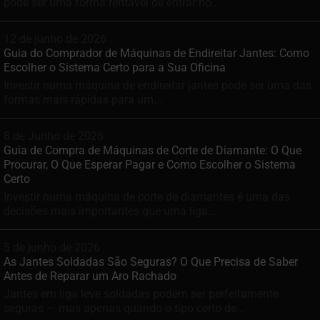
pode ser uma forma rentável de entrar no...
12 de junho de 2026
Guia do Comprador de Máquinas de Endireitar Jantes: Como
Escolher o Sistema Certo para a Sua Oficina
Investir numa máquina de endireitar jantes pode ser uma das
formas mais rápidas para um...
8 de Junho de 2026
Guia de Compra de Máquinas de Corte de Diamante: O Que
Procurar, O Que Esperar Pagar e Como Escolher o Sistema
Certo
Investir numa máquina de corte de diamantes é uma das
decisões mais importantes que uma liga...
5 de junho de 2026
As Jantes Soldadas São Seguras? O Que Precisa de Saber
Antes de Reparar um Aro Rachado
Jantes em liga leve soldadas podem ser perfeitamente
seguras — mas apenas quando o tipo certo de...