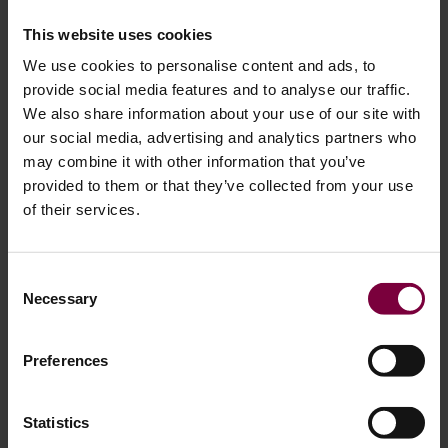
12 euros por jante. Além disso, as máquinas de corte
This website uses cookies
diamantado são óptimas para o ambiente, uma vez que
We use cookies to personalise content and ads, to
ajudam a prolongar a vida útil das jantes de liga leve e a
provide social media features and to analyse our traffic.
reduzir os resíduos e as emissões de carbono.
We also share information about your use of our site with
our social media, advertising and analytics partners who
may combine it with other information that you’ve
provided to them or that they’ve collected from your use
of their services.
Consent
Necessary
Selection
Preferences
Statistics
Como começar a reparar discos de corte