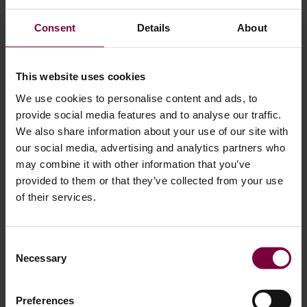
Fissures de plus de 3 mm
: des écarts aussi importants
indiquent un déplacement important de matière. Le
Consent
Details
About
remplissage de soudure nécessaire pour combler cet
écart modifie la répartition du poids de la roue et ne peut
This website uses cookies
pas restaurer la géométrie structurelle d'origine.
We use cookies to personalise content and ads, to
En cas de doute, la roue doit être remplacée. Une nouvelle
provide social media features and to analyse our traffic.
roue coûte considérablement moins cher que les
We also share information about your use of our site with
our social media, advertising and analytics partners who
conséquences d'une défaillance structurelle en roulant.
may combine it with other information that you’ve
provided to them or that they’ve collected from your use
Dans de nombreux cas, une jante fissurée est également
of their services.
voilée. La soudure répare la fissure, mais ne corrige pas la
déformation causée par l'impact. Professionnel
redressage
de jantes comme alternative au soudage
utilisant
un
Consent
lisseur de roues
pourrait être nécessaire avant que la roue
Necessary
Selection
ne puisse être remise en service en toute sécurité.
Preferences