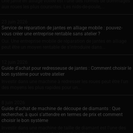
Une jante en alliage voilée est l'une des formes de dommages
aux roues les plus courantes. Les nids-de-poule,...
23 juin 2026
Service de réparation de jantes en alliage mobile : pouvez-
vous créer une entreprise rentable sans atelier ?
Oui. Une entreprise mobile de réparation de jantes en alliage
peut être un moyen rentable de s'introduire dans...
12 juin 2026
Guide d'achat pour redresseuse de jantes : Comment choisir le
bon système pour votre atelier
Investir dans une machine à redresser les roues peut être l'un
des moyens les plus rapides pour un...
8 juin 2026
Guide d'achat de machine de découpe de diamants : Que
rechercher, à quoi s'attendre en termes de prix et comment
choisir le bon système
Investir dans une machine de taille de diamant est l'une des