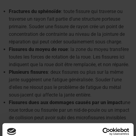
Fractures du sphénoïde
: toute fissure qui traverse ou
traverse un rayon fait partie d'une structure porteuse
primaire. Souder une fissure de rayon crée un point de
concentration de contrainte au niveau de la jointure de
réparation qui peut céder soudainement sous charge.
Fissures du moyeu de roue
: la zone du moyeu transfère
toutes les forces de rotation de la roue. Les fissures ici
indiquent que la roue doit être remplacée, et non réparée.
Plusieurs fissures
: deux fissures ou plus sur la même
jante suggèrent une fatigue généralisée. Souder l'une
d'elles ne résout pas le problème de fatigue du métal
sous-jacent qui affecte la jante entière.
Fissures dues aux dommages causés par un impact
une
roue tordue ou fissurée par un nid-de-poule ou un impact
de collision peut avoir subi des microfissures invisibles
dans toute sa structure. Souder la fissure visible ne traite
pas les dommages cachés.