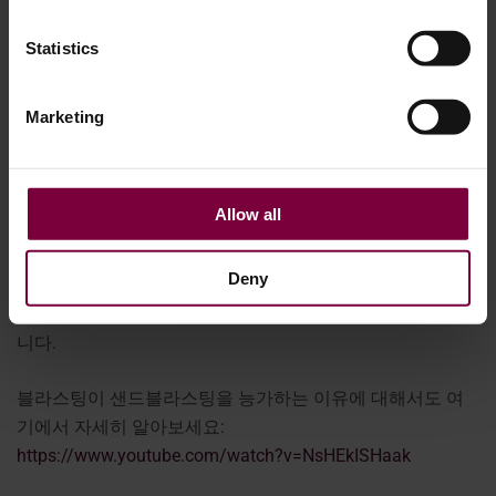
취급 및 폐기:
모래는 더 많은 혼란과 규제 부담을 야기합니
다.
Statistics
휠 복원 블래스터는 섬세한 합금 마감에 안전하고 환경 친화
적이며 최대 20회까지 재사용이 가능한 정밀하게 설계된 미
Marketing
디어 파우더를 사용하여 낭비를 최소화하면서 일관된 고품
질의 결과물을 제공합니다.
Allow all
연마성 일회용 모래를 사용하는 기존의 샌드블라스터와 달
리 WM710과 WM750은 알로이 휠 수리를 위해 특별히 설계
Deny
되었습니다. 기존의 모래는 한 번 사용 후 분해될 뿐만 아니
라 과도한 먼지와 폐기물이 발생하여 청소와 폐기가 복잡합
니다.
블라스팅이 샌드블라스팅을 능가하는 이유에 대해서도 여
기에서 자세히 알아보세요:
https://www.youtube.com/watch?v=NsHEkISHaak