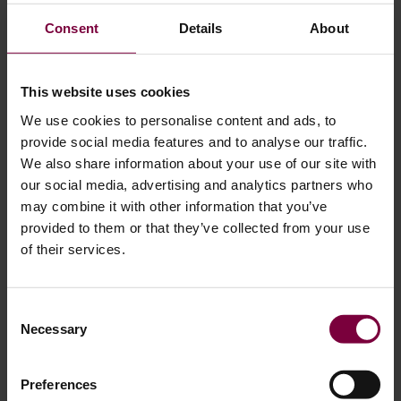
Consent
Details
About
This website uses cookies
We use cookies to personalise content and ads, to
provide social media features and to analyse our traffic.
샌드 블라스팅을 사용하지 않으시겠습니
We also share information about your use of our site with
our social media, advertising and analytics partners who
까?
may combine it with other information that you’ve
provided to them or that they’ve collected from your use
동안
전통적인 샌드 블라스팅은 중공업에서 일반적이며 일
of their services.
반적으로 합금 휠 준비에는 적합하지 않습니다.
. 그 이유는
다음과 같습니다:
Consent
Necessary
Selection
일회용 미디어:
모래는 재활용할 수 없어 낭비와 비용이 증
가합니다.
마모성:
모래는 섬세한 마감재를 손상시킬 수 있습니다.
Preferences