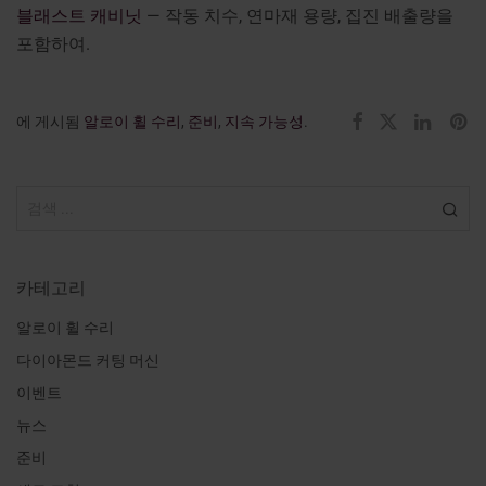
블래스트 캐비닛
— 작동 치수, 연마재 용량, 집진 배출량을
포함하여.
에 게시됨
알로이 휠 수리
,
준비
,
지속 가능성
.
카테고리
알로이 휠 수리
다이아몬드 커팅 머신
이벤트
뉴스
준비