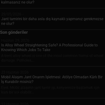
kalmasanız ne olur?
29/05/2026 -
Jant tamirini bir daha asla dış kaynaklı yapmanız gerekmezse
ne olur?
Son gönderiler
Haziran 29, 2026
Is Alloy Wheel Straightening Safe? A Professional Guide to
Knowing Which Jobs To Take
A bent alloy wheel is one of the most common forms of wheel
damage. Potholes,...
23 Haziran 2026
Mobil Alaşım Jant Onarım İşletmesi: Atölye Olmadan Kârlı Bir
İş Kurabilir misiniz?
Evet. Mobil alaşımlı jant tamir işi, kariyerinize başlamak için
karlı bir yol olabilir...
12 Haziran 2026