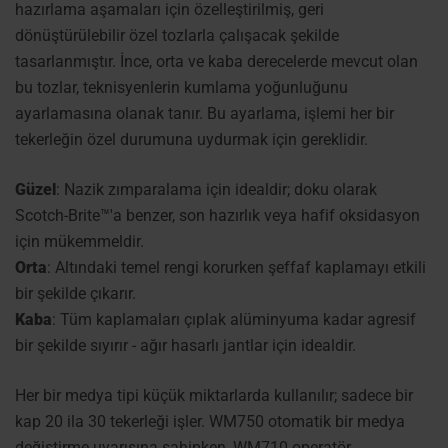
hazırlama aşamaları için özelleştirilmiş, geri
dönüştürülebilir özel tozlarla çalışacak şekilde
tasarlanmıştır. İnce, orta ve kaba derecelerde mevcut olan
bu tozlar, teknisyenlerin kumlama yoğunluğunu
ayarlamasına olanak tanır. Bu ayarlama, işlemi her bir
tekerleğin özel durumuna uydurmak için gereklidir.
Güzel
: Nazik zımparalama için idealdir; doku olarak
Scotch-Brite™'a benzer, son hazırlık veya hafif oksidasyon
için mükemmeldir.
Orta
: Altındaki temel rengi korurken şeffaf kaplamayı etkili
bir şekilde çıkarır.
Kaba
: Tüm kaplamaları çıplak alüminyuma kadar agresif
bir şekilde sıyırır - ağır hasarlı jantlar için idealdir.
Her bir medya tipi küçük miktarlarda kullanılır; sadece bir
kap 20 ila 30 tekerleği işler. WM750 otomatik bir medya
değiştirme uyarısına sahipken, WM710 operatör