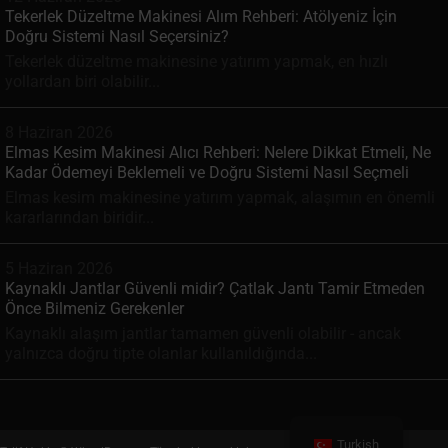
Tekerlek Düzeltme Makinesi Alım Rehberi: Atölyeniz İçin
Doğru Sistemi Nasıl Seçersiniz?
Tekerlek düzeltme makinesine yatırım yapmak, en hızlı
yollardan biri olabilir...
8 Haziran 2026
Elmas Kesim Makinesi Alıcı Rehberi: Nelere Dikkat Etmeli, Ne
Kadar Ödemeyi Beklemeli ve Doğru Sistemi Nasıl Seçmeli
Elmas kesim makinesine yatırım yapmak, alaşımın en önemli
kararlarından biridir...
5 Haziran 2026
Kaynaklı Jantlar Güvenli midir? Çatlak Jantı Tamir Etmeden
Önce Bilmeniz Gerekenler
Kaynaklı alaşım jantlar tamamen güvenli olabilir - ancak
yalnızca doğru tipte olanlar kullanıldığında...
Turkish