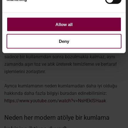
yeniden kullanılabilen hassas mühendislik ürünü medya
tozları kullanır ve minimum atıkla tutarlı, yüksek kaliteli
sonuçlar sağlar.
Allow all
Aşındırıcı, tek kullanımlık kuma dayanan geleneksel
Deny
kumlama makinelerinin aksine, WM710 ve WM750 özellikle
alaşım jant onarımı için tasarlanmıştır. Geleneksel kum
sadece bir kullanımdan sonra bozulmakla kalmaz, aynı
zamanda aşırı toz ve atık üreterek temizleme ve bertaraf
işlemlerini zorlaştırır.
Ayrıca kumlamanın neden kumlamadan daha iyi olduğu
hakkında daha fazla bilgiyi buradan edinebilirsiniz:
https://www.youtube.com/watch?v=NsHEkISHaak
Neden her modern atölye bir kumlama