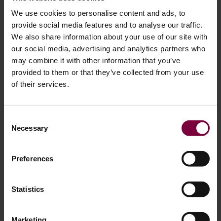
We use cookies to personalise content and ads, to
provide social media features and to analyse our traffic.
We also share information about your use of our site with
Neden kumlama kullanmıyorsunuz?
our social media, advertising and analytics partners who
may combine it with other information that you’ve
provided to them or that they’ve collected from your use
Bir yandan
geleneksel kumlama ağır sanayide yaygındır,
of their services.
alaşım jantların hazırlanması için genellikle uygun değildir
.
İşte nedeni:
Consent
Necessary
Tek kullanımlık medya:
Kum geri dönüştürülemez, bu da
Selection
atık ve maliyetleri artırır
Aşındırıcılık:
Kum hassas yüzeylere zarar verebilir
Preferences
Elleçleme ve bertaraf:
Kum daha fazla karmaşa ve
mevzuat yükü yaratır
Statistics
Wheel Restore püskürtme makineleri, hassas alaşım
kaplamalar için güvenli, çevre dostu ve 20 defaya kadar
Marketing