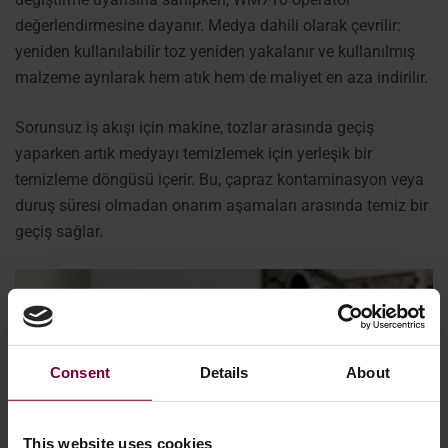
değerlendirmesine dayanır. Medya dahili olarak çevrilir:
yeniden kullanılabilir toz yeniden yakalanır ve kullanılmış
malzeme ayrılarak hem atık hem de maliyet en aza indirilir.
Sorunsuz iş akışı için makine, tozlar arasında geçiş
yaparken artık medyayı temizlemek için yerleşik bir
temizleme döngüsü içerir. Bu, çapraz kontaminasyon veya
duruş süresi olmadan onarım aşamaları arasında temiz bir
geçiş sağlar.
Consent
Details
About
This website uses cookies