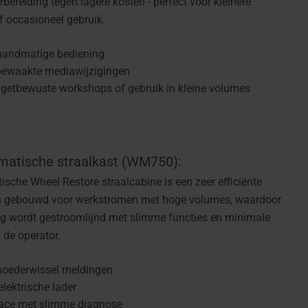
bereiding tegen lagere kosten - perfect voor kleinere
f occasioneel gebruik.
handmatige bediening
bewaakte mediawijzigingen
dgetbewuste workshops of gebruik in kleine volumes
matische straalkast (WM750):
sche Wheel Restore straalcabine is een zeer efficiënte
is gebouwd voor werkstromen met hoge volumes, waardoor
ng wordt gestroomlijnd met slimme functies en minimale
 de operator.
poederwissel meldingen
lektrische lader
rface met slimme diagnose