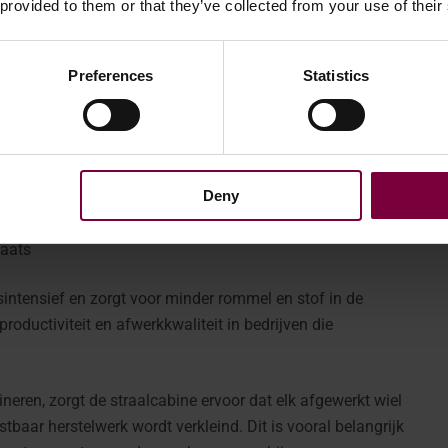
 provided to them or that they’ve collected from your use of their
iken garagebedrijven deze alvorens opnieuw
Preferences
Statistics
edruklucht en schuurpoeders gebruikt om lichtmetalen
tot open stralen of handmatig schuren:
Deny
ng
laats
dsintensief en zorgt voor minder rommel en stof in de
roductiviteit en afwerkkwaliteit in bedrijven die
neren, zorgt de straalcabine ervoor dat elk afgewerkt wiel
baar herstelwerk wordt verkleind. Dit is vooral belangrijk