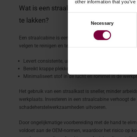
other information that you’ve
Wat is een straalkast en waarom gebru
Consent
te lakken?
Necessary
Selection
Een straalcabine is een afgesloten werkruimte die hog
velgen te reinigen en te structureren. In tegenstelling 
Levert consistente, uniforme oppervlaktevoorbereidi
Bereikt krappe plekken zoals wielgaten en spaken
Minimaliseert stof in de lucht en rommel in de werkp
Het gebruik van een straalkast is sneller, minder arbei
werkplaats. Investeren in een straalcabine verhoogt de p
schadeherstelwerkzaamheden uitvoeren.
Door ongelijkmatige voorbereiding met de hand te elimi
voldoet aan de OEM-normen, waardoor het risico op kost