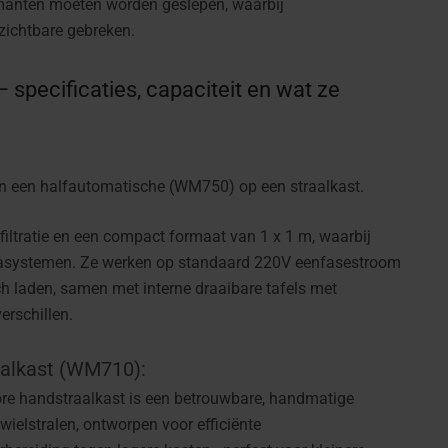
manten moeten worden geslepen, waarbij
zichtbare gebreken.
pecificaties, capaciteit en wat ze
en een halfautomatische (
WM750
) op een straalkast.
ltratie en een compact formaat van 1 x 1 m, waarbij
iasystemen. Ze werken op standaard 220V eenfasestroom
 laden, samen met interne draaibare tafels met
erschillen.
alkast (WM710):
re handstraalkast is een betrouwbare, handmatige
wielstralen, ontworpen voor efficiënte