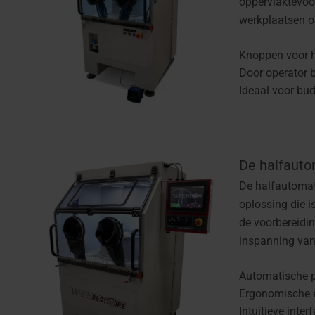
oppervlaktevoor
werkplaatsen o
Knoppen voor 
Door operator 
Ideaal voor bu
De halfauto
De halfautomati
oplossing die 
de voorbereidi
inspanning van
Automatische 
Ergonomische e
Intuïtieve inte