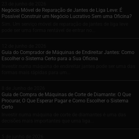
23 de junho de 2026
Negócio Móvel de Reparação de Jantes de Liga Leve: É
Possível Construir um Negócio Lucrativo Sem uma Oficina?
Sim. Um serviço móvel de reparação de jantes de liga leve
pode ser uma forma rentável de entrar no...
12 de junho de 2026
Guia do Comprador de Máquinas de Endireitar Jantes: Como
Escolher o Sistema Certo para a Sua Oficina
Investir numa máquina de endireitar jantes pode ser uma das
formas mais rápidas para um...
8 de Junho de 2026
Guia de Compra de Máquinas de Corte de Diamante: O Que
Procurar, O Que Esperar Pagar e Como Escolher o Sistema
Certo
Investir numa máquina de corte de diamantes é uma das
decisões mais importantes que uma liga...
5 de junho de 2026