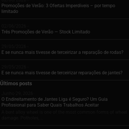
Promoções de Verão: 3 Ofertas Imperdíveis – por tempo
limitado
02/06/2026 -
Três Promoções de Verão — Stock Limitado
29/05/2026 -
E se nunca mais tivesse de terceirizar a reparação de rodas?
29/05/2026 -
E se nunca mais tivesse de terceirizar reparações de jantes?
Últimos posts
Junho 29, 2026
O Endireitamento de Jantes Liga é Seguro? Um Guia
Profissional para Saber Quais Trabalhos Aceitar
A bent alloy wheel is one of the most common forms of wheel
damage. Potholes,...