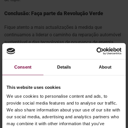
Conclusão: Faça parte da Revolução Verde
Fique atento a mais actualizações à medida que
continuamos a liderar o caminho da reparação automóvel
sustentável e das tecnologias de poupança de energia.
Pronto para tornar a sua oficina mais ecológica?
Contacte
a Wheel Restore hoje mesmo para agendar uma
demonstração do produto ou saber mais sobre as nossas
Consent
Details
About
soluções de ponta
.
Principais conclusões:
This website uses cookies
We use cookies to personalise content and ads, to
A Wheel Restore demonstrou soluções sustentáveis para
provide social media features and to analyse our traffic.
o sector automóvel na Automechanika, centrando-se na
We also share information about your use of our site with
reparação de jantes de liga leve com poupança de
our social media, advertising and analytics partners who
energia e nas inovações das cabinas de pintura.
may combine it with other information that you’ve