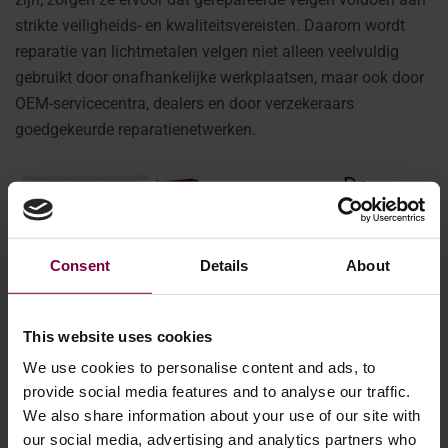
strikte veiligheids- en kwaliteitsvereisten. Daarom wordt
reparatie van lichtmetalen velgen niet alleen veelvuldig
gebruikt door onafhankelijke werkplaatsen, maar ook door
OEM-servicecentra, dealers en door verzekeraars
goedgekeurde reparatienetwerken.
De
Consent
Details
About
This website uses cookies
We use cookies to personalise content and ads, to
provide social media features and to analyse our traffic.
We also share information about your use of our site with
our social media, advertising and analytics partners who
Technologie Achter Moderne Wielreparatie