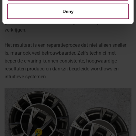
uithardingsproces wordt ook nauwlettend gecontroleerd,
Deny
waarbij infrarood- en ultraviolettechnologieën worden
gebruikt om duurzame afwerkingen van hoge kwaliteit te
verkrijgen.
Het resultaat is een reparatieproces dat niet alleen sneller
is, maar ook veel betrouwbaarder. Zelfs technici met
beperkte ervaring kunnen consistente, hoogwaardige
resultaten produceren dankzij begeleide workflows en
intuïtieve systemen.