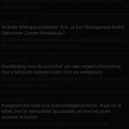
Een kromme velg is een van de meest voorkomende soorten
velgschade. Kuilen,...
23 juni 2026
Mobiele Wielreparatiebedrijf: Kun Je Een Winstgevend Bedrijf
Opbouwen Zonder Werkplaats?
Ja. Een mobiele reparatieservice voor lichtmetalen velgen kan
een winstgevende manier zijn om in de...
12 juni 2026
Handleiding voor de aanschaf van een velgenrichtmachine:
Hoe u het juiste systeem kiest voor uw werkplaats
Investeren in een velgen richtmachine kan een van de snelste
manieren zijn voor een...
8 juni 2026
Koopplatform Gids voor Diamantslijpmachines: Waar op te
letten, wat te verwachten qua kosten, en hoe het juiste
systeem te kiezen
Investeren in een diamant slijpmachine is een van de