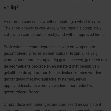
veilig?
A common concern is whether repairing a wheel is safe.
The short answer is yes. Alloy wheel repair is completely
safe when carried out correctly and within approved limits.
Professionele reparatieprocessen zijn ontworpen om
gecontroleerd, precies en herhaalbaar te zijn. Elke velg
wordt vóór reparatie zorgvuldig geïnspecteerd, gemeten om
de geometrie te beoordelen en hersteld met behulp van
gekalibreerde apparatuur. Kleine deuken kunnen worden
gecorrigeerd met hydraulische systemen, terwijl
oppervlakteschade wordt verwijderd door middel van
gecontroleerd frezen.
Omdat deze methoden gestandaardiseerd en consistent
zijn, zorgen ze ervoor dat gerepareerde velgen voldoen aan