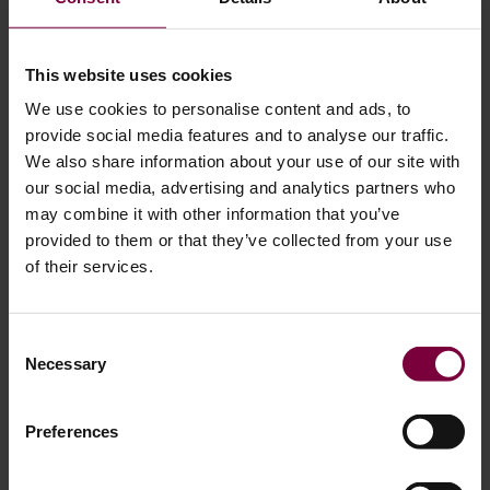
This website uses cookies
We use cookies to personalise content and ads, to
provide social media features and to analyse our traffic.
technologie derrière la réparation moderne
We also share information about your use of our site with
des jantes
our social media, advertising and analytics partners who
may combine it with other information that you’ve
provided to them or that they’ve collected from your use
Ce niveau de qualité est rendu possible par le passage de
of their services.
l'artisanat manuel à des systèmes avancés pilotés par la
technologie.
La réparation moderne de roues repose sur
une mesure précise, des processus automatisés et des
Consent
environnements contrôlés.
.
Necessary
Selection
Les systèmes guidés par laser analysent la forme de la
Preferences
roue pour garantir la précision, tandis que la technologie
d'usinage restaure la surface à son profil d'origine. Pour ce