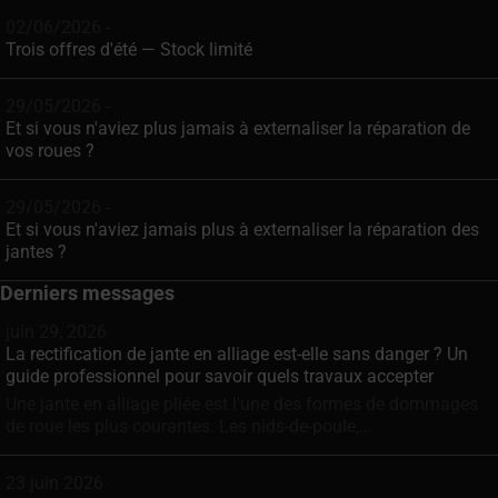
02/06/2026 -
Trois offres d'été — Stock limité
29/05/2026 -
Et si vous n'aviez plus jamais à externaliser la réparation de
vos roues ?
29/05/2026 -
Et si vous n'aviez jamais plus à externaliser la réparation des
jantes ?
Derniers messages
juin 29, 2026
La rectification de jante en alliage est-elle sans danger ? Un
guide professionnel pour savoir quels travaux accepter
Une jante en alliage pliée est l'une des formes de dommages
de roue les plus courantes. Les nids-de-poule,...
23 juin 2026