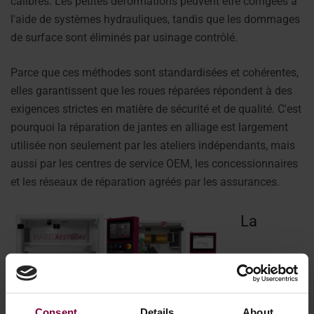
calibrés. Les petites déformations peuvent être corrigées à
l'aide de systèmes hydrauliques, tandis que les dommages
de surface sont éliminés par usinage contrôlé.
Parce que ces méthodes sont standardisées et cohérentes,
elles garantissent que les roues réparées répondent à des
exigences strictes en matière de sécurité et de qualité. C'est
pourquoi la réparation de jantes en alliage est largement
utilisée non seulement par les ateliers indépendants, mais
aussi par les centres de service OEM, les concessionnaires
et les réseaux de réparation agréés par les assurances.
La
Consent
Details
About