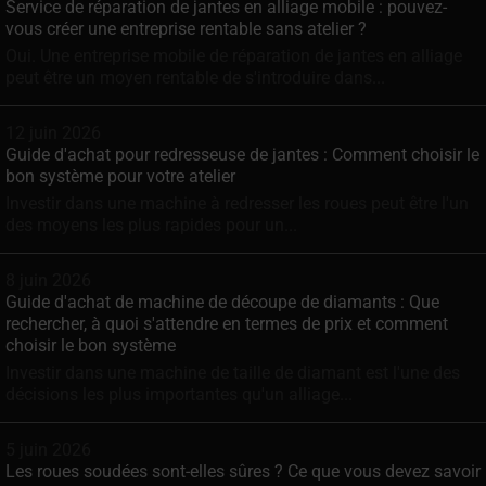
Service de réparation de jantes en alliage mobile : pouvez-
vous créer une entreprise rentable sans atelier ?
Oui. Une entreprise mobile de réparation de jantes en alliage
peut être un moyen rentable de s'introduire dans...
12 juin 2026
Guide d'achat pour redresseuse de jantes : Comment choisir le
bon système pour votre atelier
Investir dans une machine à redresser les roues peut être l'un
des moyens les plus rapides pour un...
8 juin 2026
Guide d'achat de machine de découpe de diamants : Que
rechercher, à quoi s'attendre en termes de prix et comment
choisir le bon système
Investir dans une machine de taille de diamant est l'une des
décisions les plus importantes qu'un alliage...
5 juin 2026
Les roues soudées sont-elles sûres ? Ce que vous devez savoir