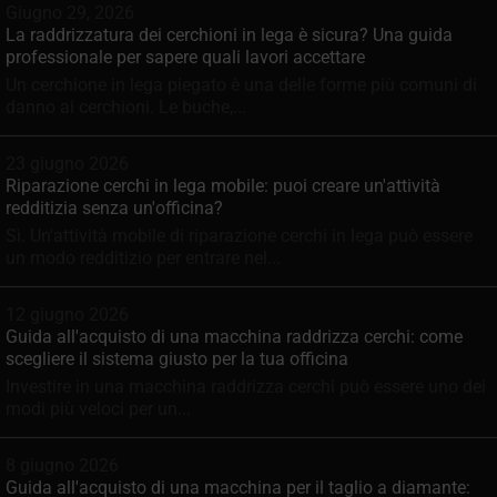
Giugno 29, 2026
La raddrizzatura dei cerchioni in lega è sicura? Una guida
professionale per sapere quali lavori accettare
Un cerchione in lega piegato è una delle forme più comuni di
danno ai cerchioni. Le buche,...
23 giugno 2026
Riparazione cerchi in lega mobile: puoi creare un'attività
redditizia senza un'officina?
Sì. Un'attività mobile di riparazione cerchi in lega può essere
un modo redditizio per entrare nel...
12 giugno 2026
Guida all'acquisto di una macchina raddrizza cerchi: come
scegliere il sistema giusto per la tua officina
Investire in una macchina raddrizza cerchi può essere uno dei
modi più veloci per un...
8 giugno 2026
Guida all'acquisto di una macchina per il taglio a diamante: