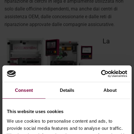
riparazione di cerchi in lega è ampiamente utilizzata non
solo dalle officine indipendenti, ma anche dai centri di
assistenza OEM, dalle concessionarie e dalle reti di
riparazione approvate dalle compagnie assicurative.
La
Consent
Details
About
This website uses cookies
tecnologia dietro la moderna riparazione
We use cookies to personalise content and ads, to
provide social media features and to analyse our traffic.
dei cerchi