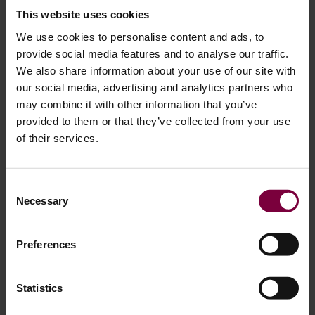
This website uses cookies
We use cookies to personalise content and ads, to
provide social media features and to analyse our traffic.
We also share information about your use of our site with
our social media, advertising and analytics partners who
may combine it with other information that you’ve
provided to them or that they’ve collected from your use
of their services.
Wil je beginnen met het aanbieden van
Consent
Necessary
wielreparaties voor je klanten?
Selection
Preferences
Als u
een wielreparatiebedrijf beginnen
of gewoon wilt
beginnen met het aanbieden van wielreparaties voor je
klanten, zul je veel baat hebben bij het gebruik van de
Statistics
wielbibliotheek.