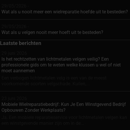
29/05/2026 -
Wat als u nooit meer een wielreparatie hoefde uit te besteden?
29/05/2026 -
Wat als u velgen nooit meer hoeft uit te besteden?
Laatste berichten
29 juni 2026
Is het rechtzetten van lichtmetalen velgen veilig? Een
professionele gids om te weten welke klussen u wel of niet
moet aannemen
Een verbogen lichtmetalen velg is een van de meest
voorkomende soorten velgschade. Kuilen,...
23 juni 2026
Mobiele Wielreparatiebedrijf: Kun Je Een Winstgevend Bedrijf
Opbouwen Zonder Werkplaats?
Ja. Een mobiele reparatieservice voor lichtmetalen velgen kan
een winstgevende manier zijn om in de...