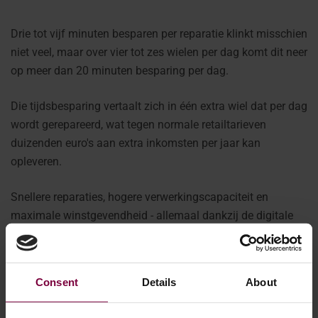
Drie tot vijf minuten besparen per reparatie klinkt misschien
niet veel, maar over vier tot zes wielen per dag komt dit neer
op meer dan 20 minuten besparing per dag.
Die tijdsbesparing vertaalt zich in één extra wiel dat per dag
wordt gerepareerd, wat tegen normale retailtarieven
duizenden euro's aan extra inkomsten per jaar kan
opleveren.
Snellere reparaties, hogere verwerkingscapaciteit en
maximale winstgevendheid - allemaal dankzij de digitale
intelligentie die in de machine is ingebouwd.
Consent
Details
About