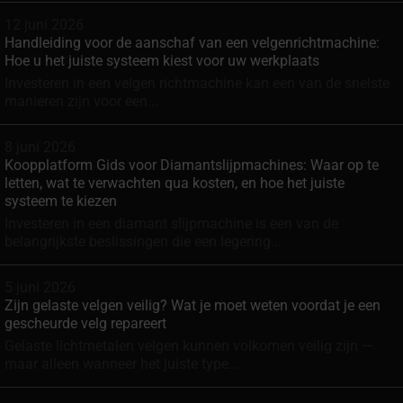
12 juni 2026
Handleiding voor de aanschaf van een velgenrichtmachine:
Hoe u het juiste systeem kiest voor uw werkplaats
Investeren in een velgen richtmachine kan een van de snelste
manieren zijn voor een...
8 juni 2026
Koopplatform Gids voor Diamantslijpmachines: Waar op te
letten, wat te verwachten qua kosten, en hoe het juiste
systeem te kiezen
Investeren in een diamant slijpmachine is een van de
belangrijkste beslissingen die een legering...
5 juni 2026
Zijn gelaste velgen veilig? Wat je moet weten voordat je een
gescheurde velg repareert
Gelaste lichtmetalen velgen kunnen volkomen veilig zijn —
maar alleen wanneer het juiste type...