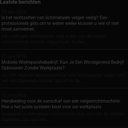
Laatste berichten
29 juni 2026
Is het rechtzetten van lichtmetalen velgen veilig? Een
professionele gids om te weten welke klussen u wel of niet
moet aannemen
Een verbogen lichtmetalen velg is een van de meest
voorkomende soorten velgschade. Kuilen,...
23 juni 2026
Mobiele Wielreparatiebedrijf: Kun Je Een Winstgevend Bedrijf
Opbouwen Zonder Werkplaats?
Ja. Een mobiele reparatieservice voor lichtmetalen velgen kan
een winstgevende manier zijn om in de...
12 juni 2026
Handleiding voor de aanschaf van een velgenrichtmachine:
Hoe u het juiste systeem kiest voor uw werkplaats
Investeren in een velgen richtmachine kan een van de snelste
manieren zijn voor een...