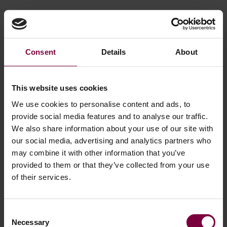
Consent
Details
About
This website uses cookies
We use cookies to personalise content and ads, to
provide social media features and to analyse our traffic.
We also share information about your use of our site with
our social media, advertising and analytics partners who
may combine it with other information that you’ve
provided to them or that they’ve collected from your use
of their services.
21 februari 2024
Lichtmetalen velgen repareren vs.
Consent
vervangen: Bespaar kosten, middelen en
Necessary
Selection