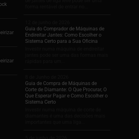
de jantes de liga leve pode ser uma
ock
forma rentável de entrar no...
12 de junho de 2026
Guia do Comprador de Máquinas de
eirizar
Endireitar Jantes: Como Escolher o
Sistema Certo para a Sua Oficina
Investir numa máquina de endireitar
jantes pode ser uma das formas mais
eirizar
rápidas para um...
8 de Junho de 2026
Guia de Compra de Máquinas de
Corte de Diamante: O Que Procurar, O
Que Esperar Pagar e Como Escolher o
Sistema Certo
Investir numa máquina de corte de
diamantes é uma das decisões mais
importantes que uma liga...
5 de junho de 2026