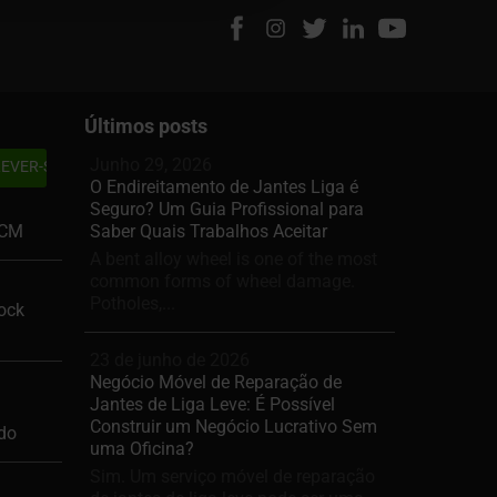
Últimos posts
Junho 29, 2026
O Endireitamento de Jantes Liga é
Seguro? Um Guia Profissional para
DCM
Saber Quais Trabalhos Aceitar
A bent alloy wheel is one of the most
common forms of wheel damage.
Potholes,...
ock
23 de junho de 2026
Negócio Móvel de Reparação de
Jantes de Liga Leve: É Possível
Construir um Negócio Lucrativo Sem
ado
uma Oficina?
Sim. Um serviço móvel de reparação