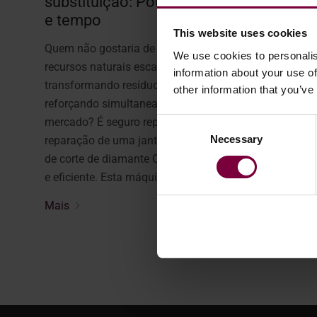
substituição: Poupar custos, recursos
e tempo
This website uses cookies
Quem não gostaria de reduzir a dependência de
We use cookies to personalis
recursos naturais escassos e dispendiosos,
information about your use of
transformando resíduos em recursos valiosos e
other information that you’ve
reforçando simultaneamente a sua posição no
mercado? É seguro reparar jantes de liga leve? A
Consent
Necessary
Selection
reparação de uma jante de liga leve com a máquina
de corte de diamante CNC da Wheel Restore é segura
e eficiente. Esta máquina foi concebida ...
Mais