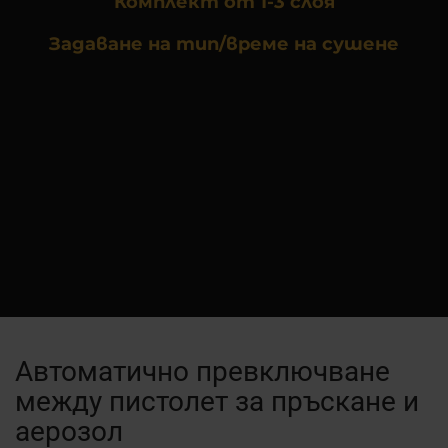
Комплект от 1-3 слоя
Задаване на тип/време на сушене
Автоматично превключване
между пистолет за пръскане и
аерозол