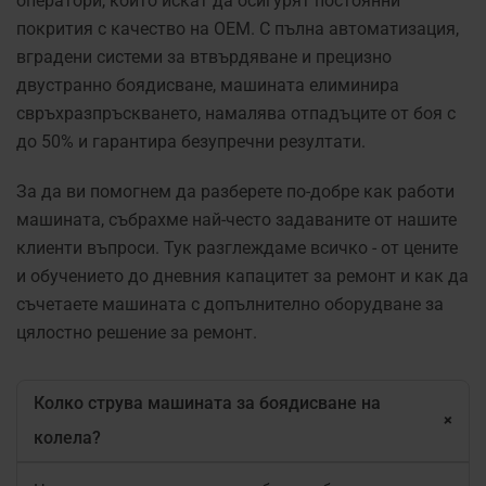
оператори, които искат да осигурят постоянни
покрития с качество на ОЕМ. С пълна автоматизация,
вградени системи за втвърдяване и прецизно
двустранно боядисване, машината елиминира
свръхразпръскването, намалява отпадъците от боя с
до 50% и гарантира безупречни резултати.
За да ви помогнем да разберете по-добре как работи
машината, събрахме най-често задаваните от нашите
клиенти въпроси. Тук разглеждаме всичко - от цените
и обучението до дневния капацитет за ремонт и как да
съчетаете машината с допълнително оборудване за
цялостно решение за ремонт.
Колко струва машината за боядисване на
+
колела?