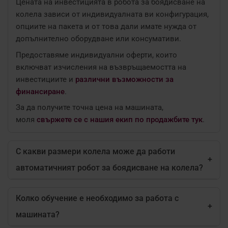
Цената на инвестицията в робота за боядисване на
колела зависи от индивидуалната ви конфигурация,
опциите на пакета и от това дали имате нужда от
допълнително оборудване или консумативи.
Предоставяме индивидуални оферти, които
включват изчисления на възвръщаемостта на
инвестициите и
различни възможности за
финансиране
.
За да получите точна цена на машината,
моля
свържете се с нашия екип по продажбите тук
.
С какви размери колела може да работи
+
автоматичният робот за боядисване на колела?
Колко обучение е необходимо за работа с
+
машината?