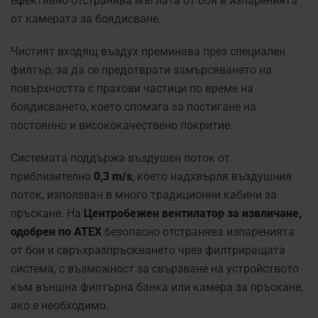
ефективно отстранява мъглата от боя и изпаренията
от камерата за боядисване.
Чистият входящ въздух преминава през специален
филтър, за да се предотврати замърсяването на
повърхността с прахови частици по време на
боядисването, което спомага за постигане на
постоянно и висококачествено покритие.
Системата поддържа въздушен поток от
приблизително
0,3 m/s
, което надхвърля въздушния
поток, използван в много традиционни кабини за
пръскане. На
Центробежен вентилатор за извличане,
одобрен по ATEX
безопасно отстранява изпаренията
от бои и свръхразпръскването чрез филтриращата
система, с възможност за свързване на устройството
към външна филтърна банка или камера за пръскане,
ако е необходимо.