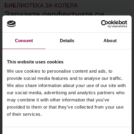
БИБЛИОТЕКА ЗА КОЛЕЛА
Запазете перфектните си
настройки и ги извикайте по
всяко време
Consent
Details
About
Напълно интегрирана функция ЗАПАЗВАНЕ НА
КОЛЕЛОТО, за да може операторът винаги да си
припомни боядисване и да го боядиса със
This website uses cookies
запаметените настройки, включително настройки за
We use cookies to personalise content and ads, to
вентилация и сушене за въздушно, инфрачервено или
provide social media features and to analyse our traffic.
UV сушене.
We also share information about your use of our site with
our social media, advertising and analytics partners who
may combine it with other information that you’ve
provided to them or that they’ve collected from your use
of their services.