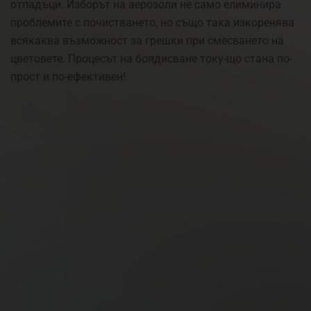
отпадъци. Изборът на аерозоли не само елиминира
проблемите с почистването, но също така изкоренява
всякаква възможност за грешки при смесването на
цветовете. Процесът на боядисване току-що стана по-
прост и по-ефективен!