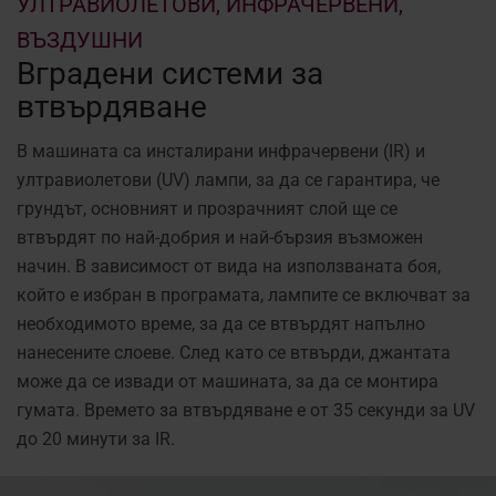
УЛТРАВИОЛЕТОВИ, ИНФРАЧЕРВЕНИ,
ВЪЗДУШНИ
Вградени системи за
втвърдяване
В машината са инсталирани инфрачервени (IR) и
ултравиолетови (UV) лампи, за да се гарантира, че
грундът, основният и прозрачният слой ще се
втвърдят по най-добрия и най-бързия възможен
начин. В зависимост от вида на използваната боя,
който е избран в програмата, лампите се включват за
необходимото време, за да се втвърдят напълно
нанесените слоеве. След като се втвърди, джантата
може да се извади от машината, за да се монтира
гумата. Времето за втвърдяване е от 35 секунди за UV
до 20 минути за IR.