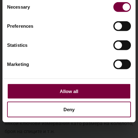
Consent
Necessary
Selection
Preferences
Statistics
Marketing
Allow all
Deny
Научете машината за колело, като просто въведете
някои ключови измервания като размера на колелото,
броя на спиците и т.н.