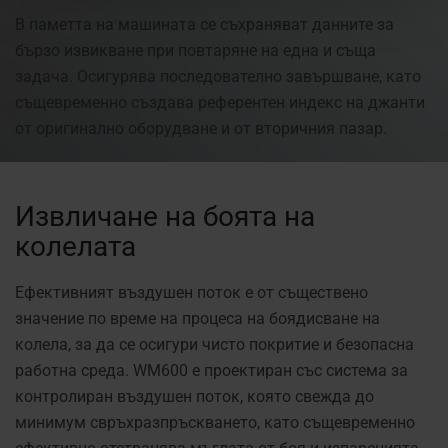
В паметта на машината се съхраняват данните за
бързо извикване при повтаряне на една и съща
задача. Осигурява последователно завършване, като
същевременно създава референтен индекс на джанти
от оригинално оборудване и от вторичния пазар.
Извличане на боята на
колелата
Ефективният въздушен поток е от съществено
значение по време на процеса на боядисване на
колела, за да се осигури чисто покритие и безопасна
работна среда. WM600 е проектиран със система за
контролиран въздушен поток, която свежда до
минимум свръхразпръскването, като същевременно