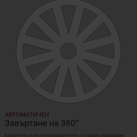
АВТОМАТИЧЕН
Завъртане на 360°
Колелото се върти автоматично с плавно движение,