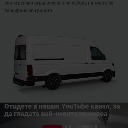
почти всички ограничения при избора на място за
паркиране или работа.
Отидете в нашия YouTube канал, за
да гледате най-новите ни видеа