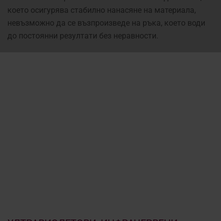
което осигурява стабилно нанасяне на материала,
невъзможно да се възпроизведе на ръка, което води
до постоянни резултати без неравности.