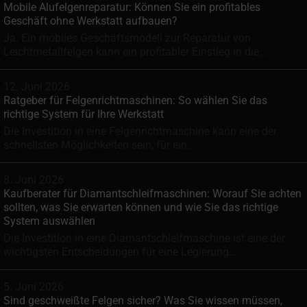
Mobile Alufelgenreparatur: Können Sie ein profitables
Geschäft ohne Werkstatt aufbauen?
Ja. Ein mobiles Geschäftsmodell zur Reparatur von
Leichtmetallfelgen kann ein profitabler Einstieg in die...
12. Juni 2026
Ratgeber für Felgenrichtmaschinen: So wählen Sie das
richtige System für Ihre Werkstatt
Die Investition in eine Felgenrichtmaschine kann eine der
schnellsten Möglichkeiten sein, für ein...
8. Juni 2026
Kaufberater für Diamantschleifmaschinen: Worauf Sie achten
sollten, was Sie erwarten können und wie Sie das richtige
System auswählen
Die Investition in eine Diamantschleifmaschine ist eine der
wichtigsten Entscheidungen für eine Legierung...
5. Juni 2026
Sind geschweißte Felgen sicher? Was Sie wissen müssen,