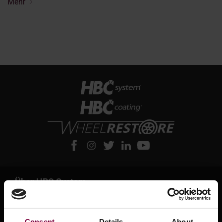
Mehr
Über HBC System
Über HBC System
Leasing und Finanzierungsmöglichkeiten
Consent
Details
About