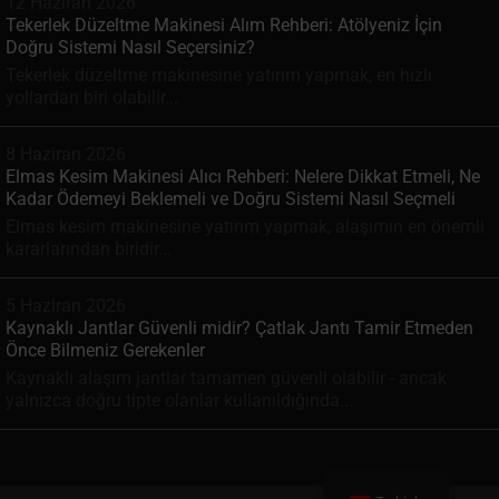
12 Haziran 2026
Tekerlek Düzeltme Makinesi Alım Rehberi: Atölyeniz İçin
Doğru Sistemi Nasıl Seçersiniz?
Tekerlek düzeltme makinesine yatırım yapmak, en hızlı
yollardan biri olabilir...
8 Haziran 2026
Elmas Kesim Makinesi Alıcı Rehberi: Nelere Dikkat Etmeli, Ne
Kadar Ödemeyi Beklemeli ve Doğru Sistemi Nasıl Seçmeli
Elmas kesim makinesine yatırım yapmak, alaşımın en önemli
kararlarından biridir...
5 Haziran 2026
Kaynaklı Jantlar Güvenli midir? Çatlak Jantı Tamir Etmeden
Önce Bilmeniz Gerekenler
Kaynaklı alaşım jantlar tamamen güvenli olabilir - ancak
yalnızca doğru tipte olanlar kullanıldığında...