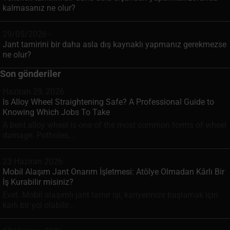
kalmasanız ne olur?
29/05/2026 -
Jant tamirini bir daha asla dış kaynaklı yapmanız gerekmezse
ne olur?
Son gönderiler
Haziran 29, 2026
Is Alloy Wheel Straightening Safe? A Professional Guide to
Knowing Which Jobs To Take
A bent alloy wheel is one of the most common forms of wheel
damage. Potholes,...
23 Haziran 2026
Mobil Alaşım Jant Onarım İşletmesi: Atölye Olmadan Kârlı Bir
İş Kurabilir misiniz?
Evet. Mobil alaşımlı jant tamir işi, kariyerinize başlamak için
karlı bir yol olabilir...