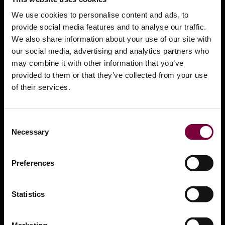
Güvenlik Bilgi Formları
We use cookies to personalise content and ads, to
Ürün Videoları
provide social media features and to analyse our traffic.
We also share information about your use of our site with
Basın Merkezi
our social media, advertising and analytics partners who
Akıllı Onarım nedir?
may combine it with other information that you’ve
provided to them or that they’ve collected from your use
Distribütörler
of their services.
OEM Onayları
Bize ulaşın
Consent
Necessary
Selection
Hizmetler
Preferences
Şartlar ve Koşullar
Banka bilgileri
Statistics
Nakliye