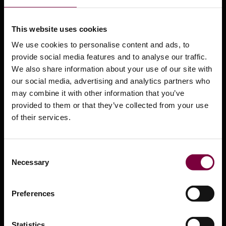
Centre d'assistance
Formation
This website uses cookies
Fiches de données de sécurité
We use cookies to personalise content and ads, to
provide social media features and to analyse our traffic.
Vidéos sur les produits
We also share information about your use of our site with
our social media, advertising and analytics partners who
Centre de presse
may combine it with other information that you’ve
Qu'est-ce que la réparation intelligente ?
provided to them or that they’ve collected from your use
of their services.
Distributeurs
Approbations OEM
Consent
Contactez nous
Necessary
Selection
Services
Preferences
Conditions générales d'utilisation
Statistics