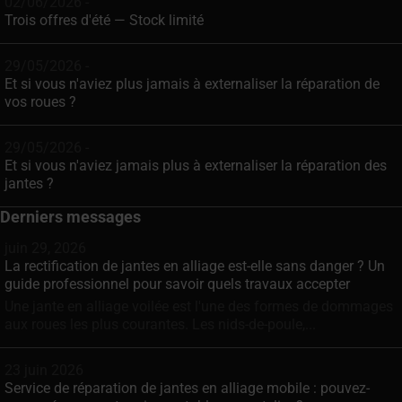
02/06/2026 -
Trois offres d'été — Stock limité
29/05/2026 -
Et si vous n'aviez plus jamais à externaliser la réparation de
vos roues ?
29/05/2026 -
Et si vous n'aviez jamais plus à externaliser la réparation des
jantes ?
Derniers messages
juin 29, 2026
La rectification de jantes en alliage est-elle sans danger ? Un
guide professionnel pour savoir quels travaux accepter
Une jante en alliage voilée est l'une des formes de dommages
aux roues les plus courantes. Les nids-de-poule,...
23 juin 2026
Service de réparation de jantes en alliage mobile : pouvez-