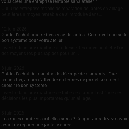
vous créer une entreprise rentable sans atelier ?
Oui. Une entreprise mobile de réparation de jantes en alliage
peut être un moyen rentable de s'introduire dans...
12 juin 2026
Guide d'achat pour redresseuse de jantes : Comment choisir le
bon système pour votre atelier
Investir dans une machine à redresser les roues peut être l'un
des moyens les plus rapides pour un...
8 juin 2026
Guide d'achat de machine de découpe de diamants : Que
rechercher, à quoi s'attendre en termes de prix et comment
choisir le bon système
Investir dans une machine de taille de diamant est l'une des
décisions les plus importantes qu'un alliage...
5 juin 2026
Les roues soudées sont-elles sûres ? Ce que vous devez savoir
avant de réparer une jante fissurée