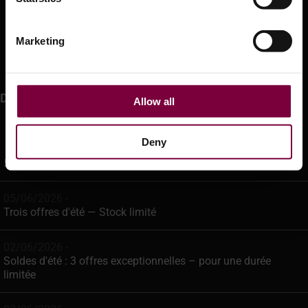
Informations bancaires
Expédition
Marketing
Boutique en ligne
Dernières nouvelles
Allow all
Deny
12/06/2026 -
5.0 L'IA est là pour votre DCM
05/06/2026 -
Trois offres d'été — Stock limité
02/06/2026 -
Soldes d'été : 3 offres exceptionnelles – pour une durée
limitée