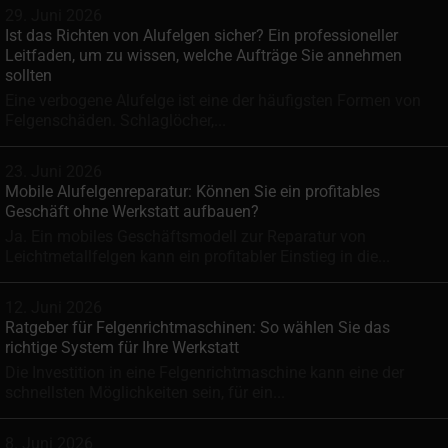
29. Juni 2026
Ist das Richten von Alufelgen sicher? Ein professioneller
Leitfaden, um zu wissen, welche Aufträge Sie annehmen
sollten
Eine verbogene Alufelge ist eine der häufigsten Formen von
Felgenschäden. Schlaglöcher,...
23. Juni 2026
Mobile Alufelgenreparatur: Können Sie ein profitables
Geschäft ohne Werkstatt aufbauen?
Ja. Ein mobiles Geschäftsmodell zur Reparatur von
Leichtmetallfelgen kann ein profitabler Einstieg in die...
12. Juni 2026
Ratgeber für Felgenrichtmaschinen: So wählen Sie das
richtige System für Ihre Werkstatt
Die Investition in eine Felgenrichtmaschine kann eine der
schnellsten Möglichkeiten sein, für ein...
8. Juni 2026