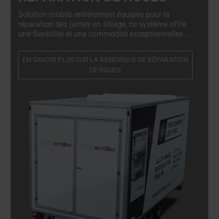
Solution mobile entièrement équipée pour la
réparation des jantes en alliage, ce système offre
une flexibilité et une commodité exceptionnelles.
Conçu pour les ateliers mobiles, il permet aux
techniciens d'effectuer des réparations de haute
EN SAVOIR PLUS SUR LA REMORQUE DE RÉPARATION
qualité directement sur site, en minimisant les
DE ROUES
temps d'arrêt et en améliorant l'efficacité.