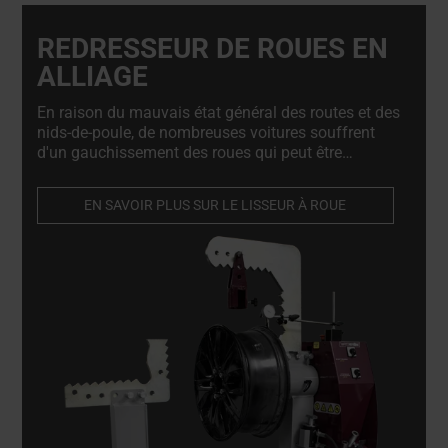
REDRESSEUR DE ROUES EN
ALLIAGE
En raison du mauvais état général des routes et des
nids-de-poule, de nombreuses voitures souffrent
d'un gauchissement des roues qui peut être
facilement réparé à l'aide du redresseur de roues.
La machine à redresser les roues est indispensable
EN SAVOIR PLUS SUR LE LISSEUR À ROUE
pour les réparateurs de roues en alliage et les
magasins de pneus.