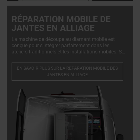
RÉPARATION MOBILE DE
JANTES EN ALLIAGE
La machine de découpe au diamant mobile est
conçue pour s'intégrer parfaitement dans les
ateliers traditionnels et les installations mobiles. Sa
conception compacte mais robuste permet de
l'installer sans effort à l'arrière d'une camionnette,
EN SAVOIR PLUS SUR LA RÉPARATION MOBILE DES
d'un camion ou d'une remorque, ce qui en fait un
JANTES EN ALLIAGE
élément essentiel de tout service de réparation
mobile.