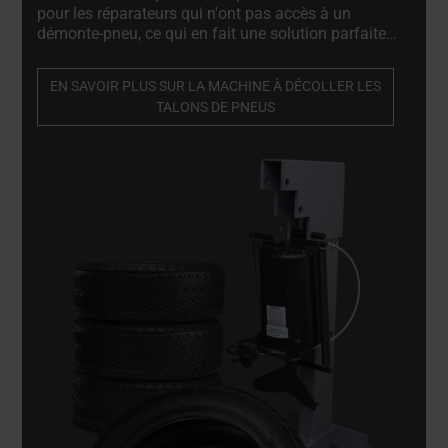
pour les réparateurs qui n'ont pas accès à un
démonte-pneu, ce qui en fait une solution parfaite
pour les réparateurs mobiles offrant des services
sur site. Machine à décoller les talons de pneus
EN SAVOIR PLUS SUR LA MACHINE À DÉCOLLER LES
professionnelle et de haute qualité. Indispensable
TALONS DE PNEUS
pour les réparateurs de jantes en alliage et les
ateliers de réparation de pneus.