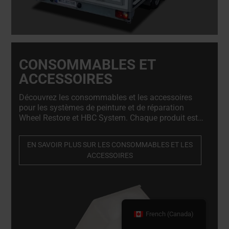
CONSOMMABLES ET
ACCESSOIRES
Découvrez les consommables et les accessoires
pour les systèmes de peinture et de réparation
Wheel Restore et HBC System. Chaque produit est
soigneusement sélectionné pour répondre aux
normes les plus strictes en matière de qualité, de
EN SAVOIR PLUS SUR LES CONSOMMABLES ET LES
fiabilité et de compatibilité avec nos systèmes.
ACCESSOIRES
French (Canada)