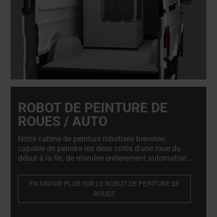
ROBOT DE PEINTURE DE
ROUES / AUTO
Notre cabine de peinture robotisée brevetée,
capable de peindre les deux côtés d'une roue du
début à la fin, de manière entièrement automatisée,
en utilisant un pistolet ordinaire ou un aérosol. Elle
garantit une finition optimale tout en réduisant les
EN SAVOIR PLUS SUR LE ROBOT DE PEINTURE DE
déchets et la consommation de peinture jusqu'à
ROUES
50%.