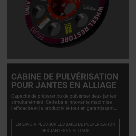
CABINE DE PULVÉRISATION
POUR JANTES EN ALLIAGE
Capacité de préparer ou de pulvériser deux jantes
simultanément. Cette baie innovante maximise
l'efficacité et la productivité tout en garantissant
une peinture de précision. De plus, elle offre la
possibilité de s'étendre en une cabine entièrement
EN SAVOIR PLUS SUR LES BAIES DE PULVÉRISATION
fermée, s'adaptant ainsi parfaitement à l'évolution
DES JANTES EN ALLIAGE
de vos besoins. La cabine de pulvérisation pour