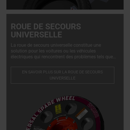
ROUE DE SECOURS
UNIVERSELLE
La roue de secours universelle constitue une
solution pour les voitures ou les véhicules
électriques qui rencontrent des problèmes tels que
le gel des freins ou une perte de puissance. Son
installation simple consiste à la boulonner sur le
EN SAVOIR PLUS SUR LA ROUE DE SECOURS
moyeu du véhicule en quelques minutes, ce qui
UNIVERSELLE
permet de pousser ou de tirer sans effort la voiture
en panne dans l'atelier ou sur une dépanneuse.