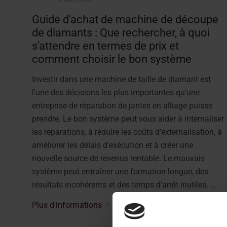
Guide d'achat de machine de découpe
de diamants : Que rechercher, à quoi
s'attendre en termes de prix et
comment choisir le bon système
Investir dans une machine de taille de diamant est
l'une des décisions les plus importantes qu'une
entreprise de réparation de jantes en alliage puisse
prendre. Le bon système peut vous aider à internaliser
les réparations, à réduire les coûts d'externalisation, à
améliorer les délais d'exécution et à créer une
nouvelle source de revenus rentable. Le mauvais
système peut entraîner une formation longue, des
résultats incohérents et des temps d'arrêt inutiles. …
Plus d'informations