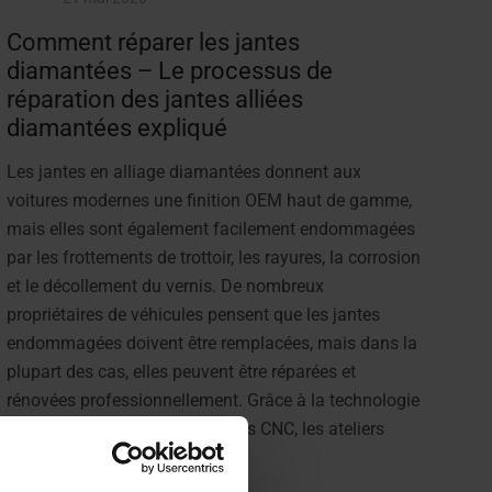
Comment réparer les jantes
diamantées – Le processus de
réparation des jantes alliées
diamantées expliqué
Les jantes en alliage diamantées donnent aux
voitures modernes une finition OEM haut de gamme,
mais elles sont également facilement endommagées
par les frottements de trottoir, les rayures, la corrosion
et le décollement du vernis. De nombreux
propriétaires de véhicules pensent que les jantes
endommagées doivent être remplacées, mais dans la
plupart des cas, elles peuvent être réparées et
rénovées professionnellement. Grâce à la technologie
moderne de réparation de jantes CNC, les ateliers
peuvent restaurer les diamant...