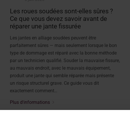
Les roues soudées sont-elles sûres ?
Ce que vous devez savoir avant de
réparer une jante fissurée
Les jantes en alliage soudées peuvent être
parfaitement sûres — mais seulement lorsque le bon
type de dommage est réparé avec la bonne méthode
par un technicien qualifié. Souder la mauvaise fissure,
au mauvais endroit, avec le mauvais équipement,
produit une jante qui semble réparée mais présente
un risque structurel grave. Ce guide vous dit
exactement comment…
Plus d'informations