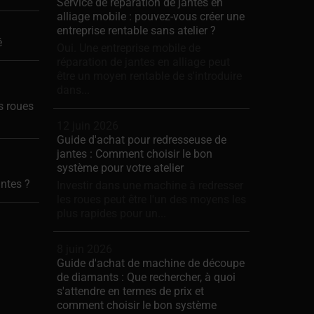
Service de réparation de jantes en
alliage mobile : pouvez-vous créer une
entreprise rentable sans atelier ?
é
Oui. Une entreprise mobile de
réparation de jantes en alliage peut
être un moyen rentable de s'introduire
dans...
os roues
12 juin 2026
Guide d'achat pour redresseuse de
jantes : Comment choisir le bon
système pour votre atelier
antes ?
Investir dans une machine à redresser
les roues peut être l'un des moyens les
plus rapides pour un...
8 juin 2026
Guide d'achat de machine de découpe
de diamants : Que rechercher, à quoi
s'attendre en termes de prix et
comment choisir le bon système