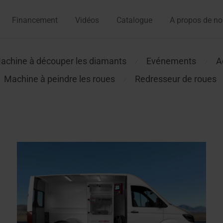
Financement
Vidéos
Catalogue
A propos de n
achine à découper les diamants
Evénements
A
⁄
⁄
Machine à peindre les roues
Redresseur de roues
⁄