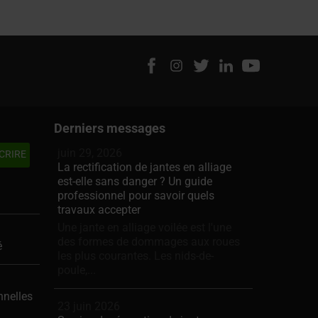
Derniers messages
juin 29, 2026
La rectification de jantes en alliage
est-elle sans danger ? Un guide
professionnel pour savoir quels
travaux accepter
Une jante en alliage voilée est l'une
des formes de dommages aux roues
é
les plus courantes. Les nids-de-
poule,...
nnelles
23 juin 2026