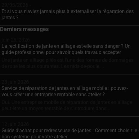
29/05/2026 -
Et si vous n'aviez jamais plus à externaliser la réparation des
jantes ?
Derniers messages
juin 29, 2026
La rectification de jante en alliage est-elle sans danger ? Un
guide professionnel pour savoir quels travaux accepter
Une jante en alliage pliée est l'une des formes de dommages
de roue les plus courantes. Les nids-de-poule,...
23 juin 2026
Service de réparation de jantes en alliage mobile : pouvez-
vous créer une entreprise rentable sans atelier ?
Oui. Une entreprise mobile de réparation de jantes en alliage
peut être un moyen rentable de s'introduire dans...
12 juin 2026
Guide d'achat pour redresseuse de jantes : Comment choisir le
bon système pour votre atelier