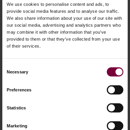
Et malgré un rendement plus élevé, cela ne nécessite pas
We use cookies to personalise content and ads, to
plus de personnel.
provide social media features and to analyse our traffic.
We also share information about your use of our site with
Un opérateur peut gérer plusieurs machines, se déplaçant
our social media, advertising and analytics partners who
entre les processus pendant que le système fonctionne en
may combine it with other information that you’ve
continu. Les machines fonctionnent indépendamment et
provided to them or that they’ve collected from your use
l'opérateur maintient la fluidité de l'ensemble.
of their services.
Le résultat est simple : une efficacité accrue, un coût par
Consent
roue inférieur et une qualité constante —
Necessary
Selection
le tout piloté par un flux de travail où tout se passe en
même temps.
Preferences
Statistics
Marketing