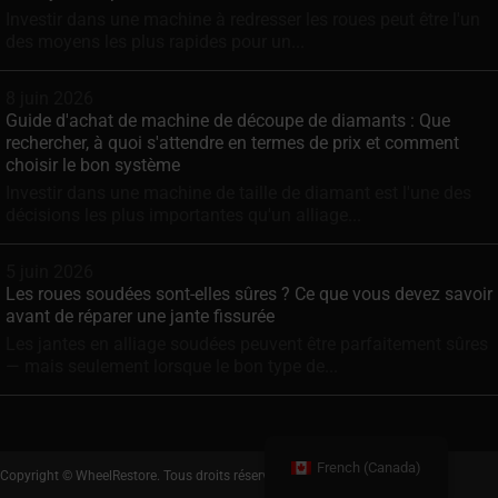
Investir dans une machine à redresser les roues peut être l'un
des moyens les plus rapides pour un...
8 juin 2026
Guide d'achat de machine de découpe de diamants : Que
rechercher, à quoi s'attendre en termes de prix et comment
choisir le bon système
Investir dans une machine de taille de diamant est l'une des
décisions les plus importantes qu'un alliage...
5 juin 2026
Les roues soudées sont-elles sûres ? Ce que vous devez savoir
avant de réparer une jante fissurée
Les jantes en alliage soudées peuvent être parfaitement sûres
— mais seulement lorsque le bon type de...
French (Canada)
Copyright © WheelRestore. Tous droits réservés.