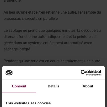
à attendre.
Au lieu qu'une étape n'en retienne une autre, l'ensemble du
processus s'exécute en parallèle.
Le sablage ne prend que quelques minutes, la découpe au
diamant fonctionne automatiquement et la peinture est
gérée dans un système entièrement automatisé avec
séchage intégré.
Pendant qu'une roue est en cours de traitement, une autre
passe déjà à l'étape suivante. Il n'y a pas de goulets
d'étranglement, pas de machines inactives et pas de temps
perdu entre les étapes.
Consent
Details
About
Vous n'avez pas besoin de recruter plus de
personnel
This website uses cookies